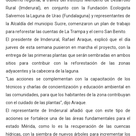
Gobierno regional, a través del Instituto Merideño de Desarrollo
Campo Elías consolida plan de bacheo en el sector La 
Rural (Imderural), en conjunto con la Fundación Ecologista
Salvemos la Laguna de Urao (Fundalaguna) y representantes de
Fundecem inició con éxito el taller vacacional de origa
la Alcaldía del municipio Sucre, comenzaron un plan de trabajo
para reforestar las cuentas de La Trampa y el cerro San Benito.
El Lactario del Iahula celebra la Semana Mundial de la 
El presidente de Imderural, Rafael Araque, explicó que el día
jueves de esta semana pusieron en marcha el proyecto, con la
Plan Vacacional "Venezuela Ríe 2026" brinda recreación 
entrega de las primeras plantas que serán sembradas en ambos
Inicia el plan vacacional Venezuela Renace en el sector
sitios para contribuir con la reforestación de las zonas
adyacentes y la cabecera de la laguna.
“Las acciones se complementan con la capacitación de los
técnicos y charlas de concientización y educación ambiental en
las comunidades, para que los habitantes de la zona contribuyan
con el cuidado de las plantas”, dijo Araque.
El representante de Imderural añadió que con este tipo de
acciones se fortalece una de las áreas fundamentales para el
estado Mérida, como lo es la recuperación de las cuencas
hídricas, con la siembra de nuevos árboles para incrementar los