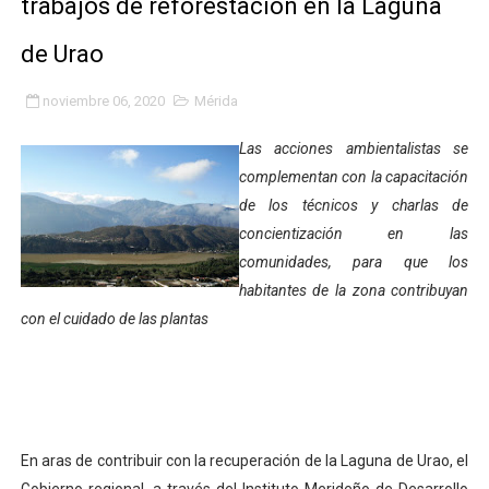
trabajos de reforestación en la Laguna
Niños merideños potencian su talento en plan vacaciona
de Urao
Fundecem ofrece taller de bordado en punto de cruz
noviembre 06, 2020
Mérida
Gobierno bolivariano avanza en la transformación del h
Las acciones ambientalistas se
Niños merideños aprenden sobre gaita de tambora co
complementan con la capacitación
de los técnicos y charlas de
Hospital universitario muestra sus avances en visita de
concientización en las
comunidades, para que los
Instituto Nacional de Nutrición celebra Semana Interna
habitantes de la zona contribuyan
con el cuidado de las plantas
Gobernación de Mérida fortalece el desarrollo product
Corposalud inició talleres para aspirantes al curso de
Fortalecen formación académica de médicos en proces
En aras de contribuir con la recuperación de la Laguna de Urao, el
Fortaleciendo la economía comunal en El Vigía con mi