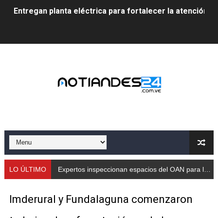
Entregan planta eléctrica para fortalecer la atención sa
Expertos inspeccionan espacios del OAN para la instal
Dictan MasterClass en el marco del Encuentro LAGO Ve
Campo Elías avanza con plan de asfaltado
Encuentro estadal fortalece la coordinación de polític
Gobernador Arnaldo Sánchez apadrina a más de 993 nu
Venezuela instala su primer detector de astropartícula
Consolidan planificación técnica en el Complejo Educat
LO ÚLTIMO
Expertos inspeccionan espacios del OAN para la instalación del detector Cherenkov de agua
Mérida fortalece su reserva deportiva de cara a comp
Imderural y Fundalaguna comenzaron
Gobernación de Mérida instalará mesa de trabajo con 