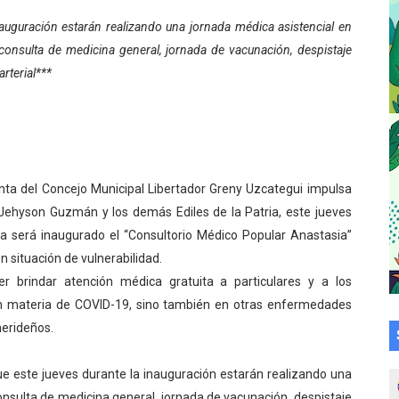
 bordado en punto de cruz
nauguración estarán realizando una jornada médica asistencial en
onsulta de medicina general, jornada de vacunación, despistaje
a en la transformación del hospital Sor Juana Inés
arterial***
 sobre gaita de tambora con Fundecem
tra sus avances en visita del Consejo Legislativo
ción celebra Semana Internacional de la Lactancia Materna
denta del Concejo Municipal Libertador Greny Uzcategui impulsa
 Jehyson Guzmán y los demás Ediles de la Patria, este jueves
alece el desarrollo productivo en Rangel
a será inaugurado el “Consultorio Médico Popular Anastasia”
 situación de vulnerabilidad.
para aspirantes al curso de Emergencia Prehospitalaria
r brindar atención médica gratuita a particulares y a los
émica de médicos en proceso de ruralidad
 en materia de COVID-19, sino también en otras enfermedades
merideños.
 comunal en El Vigía con microcréditos a emprendedores y
que este jueves durante la inauguración estarán realizando una
 de bacheo en el sector La Montañita
nsulta de medicina general, jornada de vacunación, despistaje