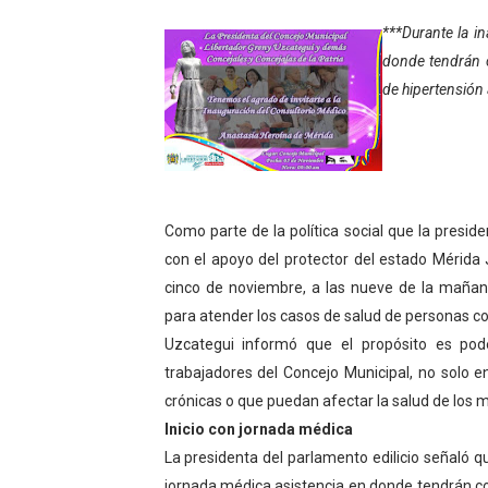
Fundecem ofrece taller de
***Durante la i
donde tendrán c
Gobierno bolivariano avanz
de hipertensión 
Niños merideños aprenden
Hospital universitario mues
Instituto Nacional de Nutri
Como parte de la política social que la presi
con el apoyo del protector del estado Mérida
Gobernación de Mérida fort
cinco de noviembre, a las nueve de la mañan
para atender los casos de salud de personas con
Corposalud inició talleres 
Uzcategui informó que el propósito es pode
Fortalecen formación acad
trabajadores del Concejo Municipal, no solo
crónicas o que puedan afectar la salud de los 
Fortaleciendo la economía
Inicio con jornada médica
La presidenta del parlamento edilicio señaló 
Campo Elías consolida plan
jornada médica asistencia en donde tendrán co