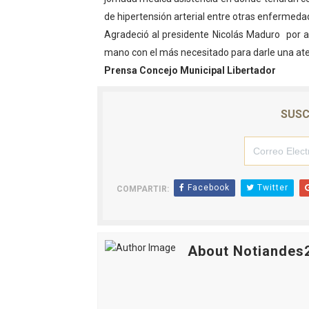
de hipertensión arterial entre otras enfermeda
Fundecem inició con éxito e
Agradeció al presidente Nicolás Maduro por a
El Lactario del Iahula cele
mano con el más necesitado para darle una ate
Prensa Concejo Municipal Libertador
Plan Vacacional "Venezuela 
Inicia el plan vacacional V
SUSC
Entregan planta eléctrica pa
Facebook
Twitter
COMPARTIR:
About Notiandes