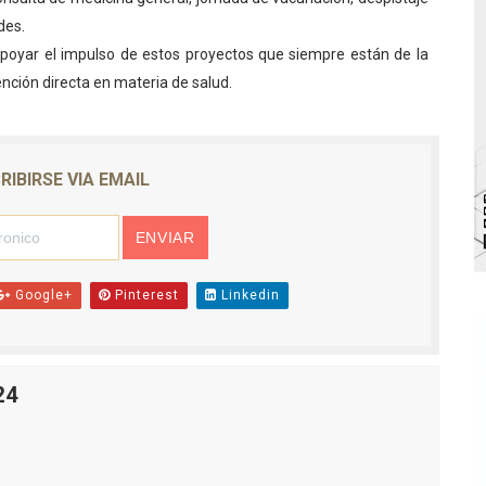
des.
l taller vacacional de origami
poyar el impulso de estos proyectos que siempre están de la
bra la Semana Mundial de la Lactancia Materna
nción directa en materia de salud.
Ríe 2026" brinda recreación y cultura a niños del municipio
enezuela Renace en el sector El Alcázar
RIBIRSE VIA EMAIL
ra fortalecer la atención sanitaria en Ejido
Google+
Pinterest
Linkedin
24