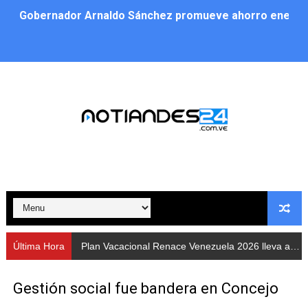
Gobernador Arnaldo Sánchez promueve ahorro energé
Plan Vacacional Renace Venezuela 2026 lleva activida
Plan de alumbrado público sustituye progresivamente m
Cuerpos de Seguridad activaron operativos nocturnos p
​Gobierno Bolivariano avanza en la instalación de nuev
Gobernación de Mérida despliega plan de atención integ
Alcaldía de Libertador impulsa el Plan Ofensiva Comuna
Cidata y el Observatorio Astronómico Nacional de Bras
Última Hora
Plan Vacacional Renace Venezuela 2026 lleva actividades recreativas a Los Guaimaros
Concejo Municipal de Zea celebra distinción de "Muni
Gestión social fue bandera en Concejo
CIEPROL-ULA distingue al municipio Zea como "Munici