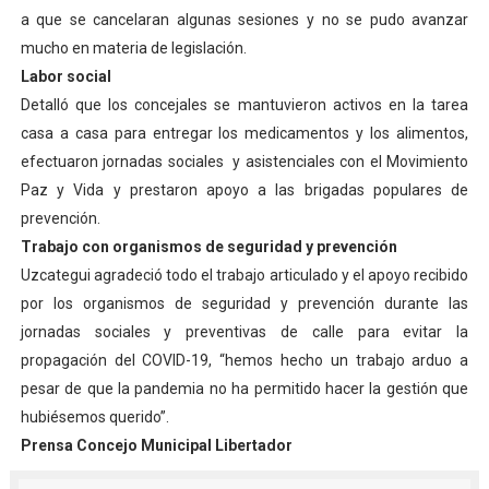
a que se cancelaran algunas sesiones y no se pudo avanzar
Alcaldía del Municipio Libertador realizó una jornada s
mucho en materia de legislación.
Fundacite Mérida dicta taller gratuito de electrónica b
Labor social
Detalló que los concejales se mantuvieron activos en la tarea
INN-Mérida celebró el Lacto grado para promover el ini
casa a casa para entregar los medicamentos y los alimentos,
efectuaron jornadas sociales y asistenciales con el Movimiento
Impulsan plan estratégico de seguridad ciudadana 2027
Paz y Vida y prestaron apoyo a las brigadas populares de
prevención.
Jornada social benefició a 250 familias en Los Guarima
Trabajo con organismos de seguridad y prevención
Uzcategui agradeció todo el trabajo articulado y el apoyo recibido
por los organismos de seguridad y prevención durante las
jornadas sociales y preventivas de calle para evitar la
propagación del COVID-19, “hemos hecho un trabajo arduo a
pesar de que la pandemia no ha permitido hacer la gestión que
hubiésemos querido”.
Prensa Concejo Municipal Libertador