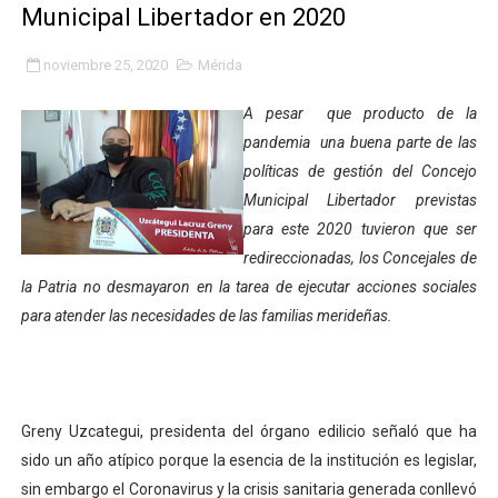
Municipal Libertador en 2020
Plan Quirúrgico Regional llega a Pueblo Llano con la ac
noviembre 25, 2020
Mérida
Iaanem graduó a bebés de Mérida en jornada de lactan
A pesar que producto de la
Iahula pone en marcha protocolo de triaje psicosocial 
pandemia una buena parte de las
políticas de gestión del Concejo
Arranca en Rivas Dávila el Plan de Renovación de Voce
Municipal Libertador previstas
Alcalde Nelson Álvarez llevó jornada recreativa a la pa
para este 2020 tuvieron que ser
redireccionadas, los Concejales de
CorpoMérida continúa con ciclos de formación
la Patria no desmayaron en la tarea de ejecutar acciones sociales
para atender las necesidades de las familias merideñas.
Fundacite culmina primera etapa de su Plan Vacacional
Nevado Gas optimiza servicio residencial en la Urbani
Balance semestral impulsa inclusión y atención a pers
Greny Uzcategui, presidenta del órgano edilicio señaló que ha
sido un año atípico porque la esencia de la institución es legislar,
Plan Vacacional Comunitario “Ríe 2026” recorre las pa
sin embargo el Coronavirus y la crisis sanitaria generada conllevó