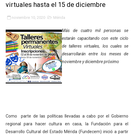
virtuales hasta el 15 de diciembre
Fundacite Mérida dicta taller gratuito de electrónica b
noviembre 10, 2020
Mérida
INN-Mérida celebró el Lacto grado para promover el ini
Más de cuatro mil personas se
Impulsan plan estratégico de seguridad ciudadana 2027
estarán capacitando con este ciclo
de talleres virtuales, los cuales se
Mérida impulsa desarrollo económico con taller de ma
desarrollarán entre los meses de
Fomficc consolida alianzas e impulsa la economía com
noviembre y diciembre próximo
Niños de Estudiantes de Mérida sembraron 110 árboles
Corposalud y Secretaría Social fortalecen la atención e
Inicia el plan vacacional Venezuela Renace en el sector
Entregan planta eléctrica para fortalecer la atención sa
Como parte de las políticas llevadas a cabo por el Gobierno
regional para hacer cultura en casa, la Fundación para el
Expertos inspeccionan espacios del OAN para la instal
Desarrollo Cultural del Estado Mérida (Fundecem) inició a partir