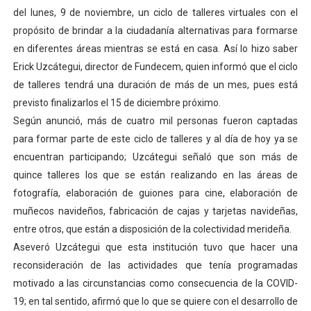
del lunes, 9 de noviembre, un ciclo de talleres virtuales con el
Dictan MasterClass en el marco del Encuentro LAGO Ve
propósito de brindar a la ciudadanía alternativas para formarse
Campo Elías avanza con plan de asfaltado
en diferentes áreas mientras se está en casa. Así lo hizo saber
Erick Uzcátegui, director de Fundecem, quien informó que el ciclo
Encuentro estadal fortalece la coordinación de polític
de talleres tendrá una duración de más de un mes, pues está
previsto finalizarlos el 15 de diciembre próximo.
Gobernador Arnaldo Sánchez apadrina a más de 993 nu
Según anunció, más de cuatro mil personas fueron captadas
para formar parte de este ciclo de talleres y al día de hoy ya se
Plan Quirúrgico Regional llega a Pueblo Llano con la ac
encuentran participando; Uzcátegui señaló que son más de
quince talleres los que se están realizando en las áreas de
fotografía, elaboración de guiones para cine, elaboración de
muñecos navideños, fabricación de cajas y tarjetas navideñas,
entre otros, que están a disposición de la colectividad merideña.
Aseveró Uzcátegui que esta institución tuvo que hacer una
reconsideración de las actividades que tenía programadas
motivado a las circunstancias como consecuencia de la COVID-
19; en tal sentido, afirmó que lo que se quiere con el desarrollo de