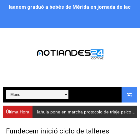
Iaanem graduó a bebés de Mérida en jornada de lactan
Iahula pone en marcha protocolo de triaje psicosocial 
Arranca en Rivas Dávila el Plan de Renovación de Voce
Alcalde Nelson Álvarez llevó jornada recreativa a la pa
CorpoMérida continúa con ciclos de formación
Fundacite culmina primera etapa de su Plan Vacacional
Nevado Gas optimiza servicio residencial en la Urbani
Balance semestral impulsa inclusión y atención a pers
Última Hora
Iahula pone en marcha protocolo de triaje psicosocial para atender a rescatistas
Plan Vacacional Comunitario “Ríe 2026” recorre las pa
Fundecem inició ciclo de talleres
Alcaldía del Municipio Libertador realizó una jornada s