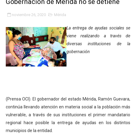
Gobernación de Mérida no se detiene
Inicia el Plan Cultura Vacacional 2026 en el estado Méri
noviembre 26, 2020
Mérida
Ibime inició tradicional plan vacacional Aventuras en V
La entrega de ayudas sociales se
Merideños disfrutarán del Plan Agosto Escuelas Abier
viene realizando a través de
diversas instituciones de la
Recreación y formación fortalecen la integración comu
gobernación
Club "Rápidos de Zea" brilló en el Primer Festival de 
84 estudiantes celebraron su graduación en el Complejo
Cmdnna lleva esperanza y atención a casas de abrigo 
(Prensa OCI). El gobernador del estado Mérida, Ramón Guevara,
Comunas de Obispo Ramos de Lora avanzan hacia el em
continúa llevando atención en materia social a la población más
vulnerable, a través de sus instituciones el primer mandatario
Arrancó Plan Vacacional Comunitario Venezuela Renac
regional hace posible la entrega de ayudas en los distintos
Plan Vacacional Venezuela Renace 2026 arrancó con ale
municipios de la entidad.