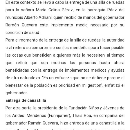
En este contexto se llevó a cabo la entrega de una silla de ruedas
Venezuela Renace 2026 lleva sonrisas y prevención a 
para la señora María Celina Pérez, en la parroquia Páez del
municipio Alberto Adriani, quien recibió de manos del gobernador
Mérida impulsa el mapa de conocimientos con Encuen
Ramón Guevara este implemento medio necesario por su
condición de salud.
Complejo Educativo Talento Deportivo lanza Plan Agos
Para el momento de la entrega de la silla de ruedas, la autoridad
Arnaldo Sánchez reinaugura Parque Recreacional Tilingo
civil reiteró su compromiso con los merideños para hacer posible
las cosas que beneficien a quienes más lo necesiten, al tiempo
Corposalud inició talleres para aspirantes al curso de
que refirió que son muchas las personas hasta ahora
beneficiadas con la entrega de implementos médicos y ayudas
de otra naturaleza. “Es un esfuerzo que no se detiene porque el
bienestar de la población es prioridad en mi gestión”, enfatizó el
gobernador.
Entrega de canastilla
Por otra parte, la presidenta de la Fundación Niños y Jóvenes de
los Andes Merideños (Funnjomer), Thais Roa, en compañía del
gobernador Ramón Guevara, hizo entrega de una canastilla a la