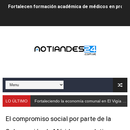
Fortalecen formación académica de médicos en proces
Fortaleciendo la economía comunal en El Vigía con mi
Campo Elías consolida plan de bacheo en el sector La 
Fundecem inició con éxito el taller vacacional de origa
El Lactario del Iahula celebra la Semana Mundial de la 
Plan Vacacional "Venezuela Ríe 2026" brinda recreación 
Iniciación al yoga reúne a diversos clubes deportivos 
Mincomunas impulsa el autogobierno en Mérida con plan 
LO ÚLTIMO
Fortaleciendo la economía comunal en El Vigía con microcréditos a emprendedores y productores
‎Unión cívico militar rindió honores a la Bandera Nacion
El compromiso social por parte de la
Gobernación de Mérida realizó jornada socialista en Ec