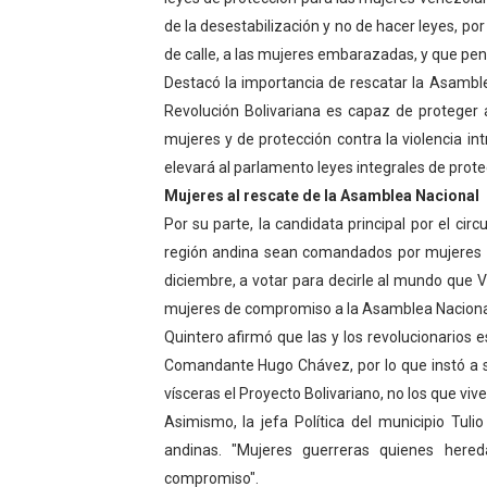
de la desestabilización y no de hacer leyes, por
Venezuela Renace 2026 lle
de calle, a las mujeres embarazadas, y que penali
Mérida impulsa el mapa d
Destacó la importancia de rescatar la Asamble
Revolución Bolivariana es capaz de proteger a
Complejo Educativo Talento
mujeres y de protección contra la violencia i
elevará al parlamento leyes integrales de prote
Arnaldo Sánchez reinaugura
Mujeres al rescate de la Asamblea Nacional
Corposalud inició talleres 
Por su parte, la candidata principal por el circ
región andina sean comandados por mujeres re
diciembre, a votar para decirle al mundo que 
mujeres de compromiso a la Asamblea Naciona
Quintero afirmó que las y los revolucionarios es
Comandante Hugo Chávez, por lo que instó a se
vísceras el Proyecto Bolivariano, no los que viven
Asimismo, la jefa Política del municipio Tuli
andinas. "Mujeres guerreras quienes hered
compromiso".