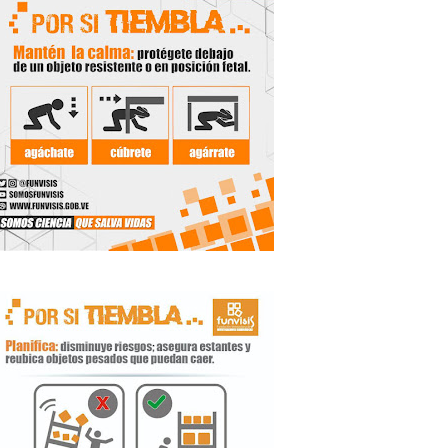
de la Unacom