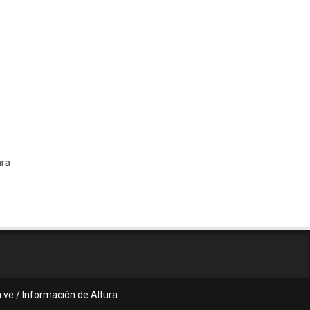
Todos los Derechos Reser
ve / Información de Altura
Created By