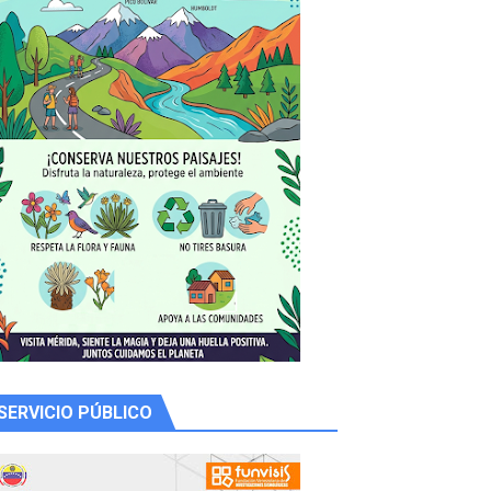
y Valero
n
SERVICIO PÚBLICO