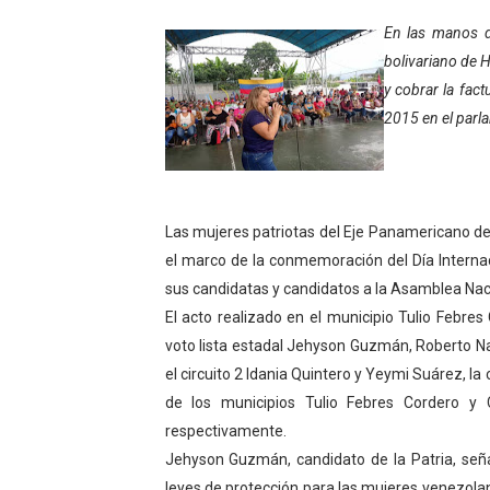
Inicia el Plan Cultura Vaca
En las manos de
bolivariano de 
Ibime inició tradicional pl
y cobrar la fac
2015 en el parl
Merideños disfrutarán del 
Recreación y formación for
Club "Rápidos de Zea" brill
Las mujeres patriotas del Eje Panamericano d
el marco de la conmemoración del Día Internaci
84 estudiantes celebraron 
sus candidatas y candidatos a la Asamblea Nac
El acto realizado en el municipio Tulio Febres
Cmdnna lleva esperanza y a
voto lista estadal Jehyson Guzmán, Roberto Na
Comunas de Obispo Ramos d
el circuito 2 Idania Quintero y Yeymi Suárez, la 
de los municipios Tulio Febres Cordero y 
Arrancó Plan Vacacional C
respectivamente.
Jehyson Guzmán, candidato de la Patria, seña
Plan Vacacional Venezuela 
leyes de protección para las mujeres venezola