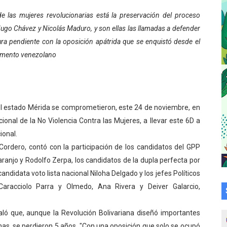
cional 2026 en el estado Mérida
 las mujeres revolucionarias está la preservación del proceso
Hugo Chávez y Nicolás Maduro, y son ellas las llamadas a defender
an vacacional Aventuras en Vacaciones
tura pendiente con la oposición apátrida que se enquistó desde el
amento venezolano
Plan Agosto Escuelas Abiertas 2026
talecen la integración comunitaria en Campo Elías
ó en el Primer Festival de Atletismo en homenaje a Giovann
el estado Mérida se comprometieron, este 24 de noviembre, en
onal de la No Violencia Contra las Mujeres, a llevar este 6D a
su graduación en el Complejo Educativo Aristóbulo Istúriz
ional.
 Cordero, contó con la participación de los candidatos del GPP
tención a casas de abrigo en Mérida
ranjo y Rodolfo Zerpa, los candidatos de la dupla perfecta por
e Lora avanzan hacia el empoderamiento y la autogestió
candidata voto lista nacional Niloha Delgado y los jefes Políticos
Caracciolo Parra y Olmedo, Ana Rivera y Deiver Galarcio,
omunitario Venezuela Renace 2026 en la Don Perucho
ló que, aunque la Revolución Bolivariana diseñó importantes
Renace 2026 arrancó con alegría en Lagunillas
nas, se perdieron 5 años, "Con una oposición que solo se ocupó