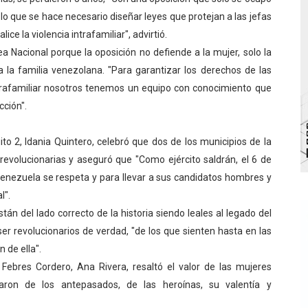
 lo que se hace necesario diseñar leyes que protejan a las jefas
va sonrisas y prevención a Torondoy
ce la violencia intrafamiliar", advirtió.
e conocimientos con Encuentro de Formadores Comunales 
a Nacional porque la oposición no defiende a la mujer, solo la
 la familia venezolana. "Para garantizar los derechos de las
 Deportivo lanza Plan Agosto Escuelas Abiertas 2026
ntrafamiliar nosotros tenemos un equipo con conocimiento que
cción".
 Parque Recreacional Tilingo del Niño y la Niña Azulitense
para aspirantes al curso de Emergencia Prehospitalaria
uito 2, Idania Quintero, celebró que dos de los municipios de la
volucionarias y aseguró que "Como ejército saldrán, el 6 de
Venezuela se respeta y para llevar a sus candidatos hombres y
l".
tán del lado correcto de la historia siendo leales al legado del
r revolucionarios de verdad, "de los que sienten hasta en las
 de ella".
o Febres Cordero, Ana Rivera, resaltó el valor de las mujeres
aron de los antepasados, de las heroínas, su valentía y