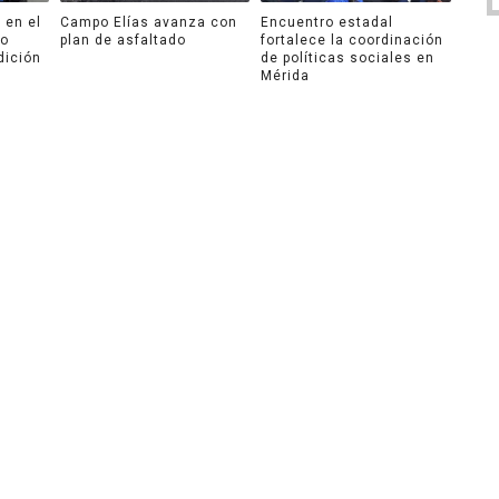
 en el
Campo Elías avanza con
Encuentro estadal
ro
plan de asfaltado
fortalece la coordinación
dición
de políticas sociales en
Mérida