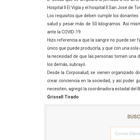
Hospital II El Vigía y el hospital II San José de To
El Lactario del Iahula cele
Los requisitos que deben cumplir los donantes
Plan Vacacional "Venezuela 
salud y pesar más de 50 kilogramos. Así mis
ante la COVID-19.
Iniciación al yoga reúne a
Hizo referencia a que la sangre no puede ser f
único que puede producirla, y que con una sola
Mincomunas impulsa el auto
la necesidad de que las personas tomen una de
Expertos inspeccionan espa
los demás, subrayó.
Desde la Corposalud, se vienen organizado di
crear conciencia en la sociedad, y así poder 
necesiten, agregó la coordinadora estadal del 
Grissell Tirado
SUSC