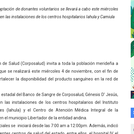
a en la transformación del hospital Sor Juana Inés
aptación de donantes voluntarios se llevará a cabo este miércoles
n las instalaciones de los centros hospitalarios Iahula y Camiula
 sobre gaita de tambora con Fundecem
tra sus avances en visita del Consejo Legislativo
ción celebra Semana Internacional de la Lactancia Materna
alece el desarrollo productivo en Rangel
 de Salud (Corposalud) invita a toda la población merideña a
ue se realizará este miércoles 4 de noviembre, con el fin de
para aspirantes al curso de Emergencia Prehospitalaria
ortalecer la disponibilidad del producto sanguíneo en la red de
émica de médicos en proceso de ruralidad
a estadal del Banco de Sangre de Corposalud, Génesis D’ Jesús,
 comunal en El Vigía con microcréditos a emprendedores y
las instalaciones de los centros hospitalarios del Instituto
es (Iahula) y el Centro de Atención Médica Integral de la
 de bacheo en el sector La Montañita
 el municipio Libertador de la entidad andina.
nciales se iniciará desde las 7:00 am a 12:00pm. Además, indicó
l taller vacacional de origami
ntes centros de salud del estado, entre ellos, el hospital IV, el