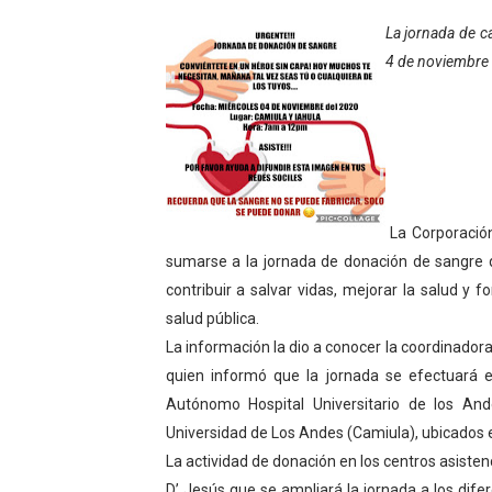
Gobierno bolivariano avanz
La jornada de c
4 de noviembre e
Niños merideños aprenden
Hospital universitario mues
Instituto Nacional de Nutri
Gobernación de Mérida fort
La Corporación
sumarse a la jornada de donación de sangre q
Corposalud inició talleres 
contribuir a salvar vidas, mejorar la salud y f
salud pública.
Fortalecen formación acad
La información la dio a conocer la coordinador
Fortaleciendo la economía
quien informó que la jornada se efectuará en 
Autónomo Hospital Universitario de los And
Campo Elías consolida plan
Universidad de Los Andes (Camiula), ubicados en
La actividad de donación en los centros asiste
Fundecem inició con éxito e
D’ Jesús que se ampliará la jornada a los difere