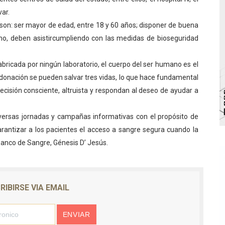
var.
bra la Semana Mundial de la Lactancia Materna
 son: ser mayor de edad, entre 18 y 60 años; disponer de buena
Ríe 2026" brinda recreación y cultura a niños del municipio
mo, deben asistircumpliendo con las medidas de bioseguridad
 diversos clubes deportivos de Zea en una enriquecedora jo
abricada por ningún laboratorio, el cuerpo del ser humano es el
 donación se pueden salvar tres vidas, lo que hace fundamental
gobierno en Mérida con plan de actualización y atención ter
cisión consciente, altruista y respondan al deseo de ayudar a
cios del OAN para la instalación del detector Cherenkov d
versas jornadas y campañas informativas con el propósito de
garantizar a los pacientes el acceso a sangre segura cuando la
Banco de Sangre, Génesis D’ Jesús.
RIBIRSE VIA EMAIL