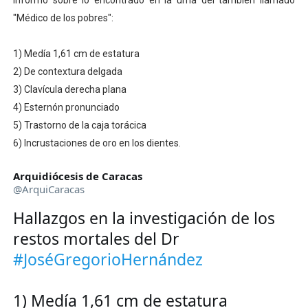
informó sobre lo encontrado en la urna del también llamado
Venezuela Renace 2026 lleva sonrisas y prevención a 
"Médico de los pobres":
Mérida impulsa el mapa de conocimientos con Encuen
1) Medía 1,61 cm de estatura
2) De contextura delgada
Complejo Educativo Talento Deportivo lanza Plan Agos
3) Clavícula derecha plana
4) Esternón pronunciado
Arnaldo Sánchez reinaugura Parque Recreacional Tilingo
5) Trastorno de la caja torácica
Corposalud inició talleres para aspirantes al curso de
6) Incrustaciones de oro en los dientes.
Arquidiócesis de Caracas
@ArquiCaracas
Hallazgos en la investigación de los 
restos mortales del Dr 
#JoséGregorioHernández
1) Medía 1,61 cm de estatura
