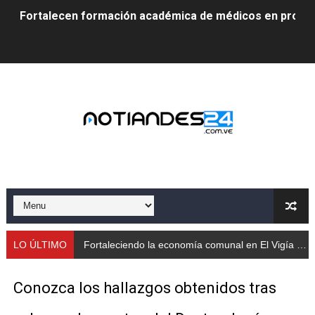
Fortalecen formación académica de médicos en proces
Fortaleciendo la economía comunal en El Vigía con mi
Campo Elías consolida plan de bacheo en el sector La 
Fundecem inició con éxito el taller vacacional de origa
El Lactario del Iahula celebra la Semana Mundial de la 
Plan Vacacional "Venezuela Ríe 2026" brinda recreación 
Iniciación al yoga reúne a diversos clubes deportivos 
Mincomunas impulsa el autogobierno en Mérida con plan 
LO ÚLTIMO
Fortaleciendo la economía comunal en El Vigía con microcréditos a emprendedores y producto
‎Unión cívico militar rindió honores a la Bandera Nacion
Conozca los hallazgos obtenidos tras
Gobernación de Mérida realizó jornada socialista en Ec