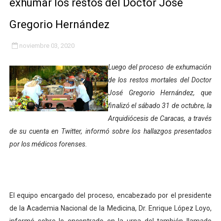
exhumar los restos del Doctor José
Inicia el Plan Cultura Vacacional 2026 en el estado Méri
Gregorio Hernández
Ibime inició tradicional plan vacacional Aventuras en V
noviembre 03, 2020
Merideños disfrutarán del Plan Agosto Escuelas Abier
Luego del proceso de exhumación
Recreación y formación fortalecen la integración comu
de los restos mortales del Doctor
José Gregorio Hernández, que
Club "Rápidos de Zea" brilló en el Primer Festival de 
finalizó el sábado 31 de octubre, la
Arquidiócesis de Caracas, a través
84 estudiantes celebraron su graduación en el Complejo
de su cuenta en Twitter, informó sobre los hallazgos presentados
por los médicos forenses.
Cmdnna lleva esperanza y atención a casas de abrigo 
Comunas de Obispo Ramos de Lora avanzan hacia el em
Arrancó Plan Vacacional Comunitario Venezuela Renac
El equipo encargado del proceso, encabezado por el presidente
de la Academia Nacional de la Medicina, Dr. Enrique López Loyo,
Plan Vacacional Venezuela Renace 2026 arrancó con ale