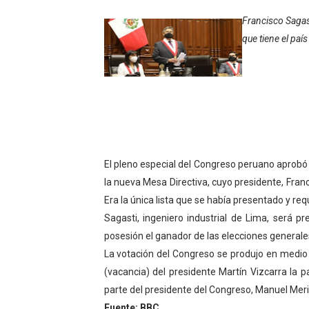
Inicia el Plan Cultura Vaca
Francisco Sagast
que tiene el pa
Ibime inició tradicional pl
Merideños disfrutarán del 
Recreación y formación for
Club "Rápidos de Zea" brill
El pleno especial del Congreso peruano aprobó 
84 estudiantes celebraron 
la nueva Mesa Directiva, cuyo presidente, Franc
Era la única lista que se había presentado y req
Cmdnna lleva esperanza y a
Sagasti, ingeniero industrial de Lima, será p
Comunas de Obispo Ramos d
posesión el ganador de las elecciones generales 
La votación del Congreso se produjo en medio de 
Arrancó Plan Vacacional C
(vacancia) del presidente Martín Vizcarra la 
parte del presidente del Congreso, Manuel Meri
Plan Vacacional Venezuela 
Fuente: BBC