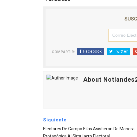
Venezuela Renace 2026 lle
SUSC
Mérida impulsa el mapa d
Complejo Educativo Talento
Arnaldo Sánchez reinaugura
Facebook
Twitter
COMPARTIR:
Corposalud inició talleres 
About Notiandes
Siguiente
Electores De Campo Elías Asistieron De Manera
Protagónica Al Simulacro Electoral