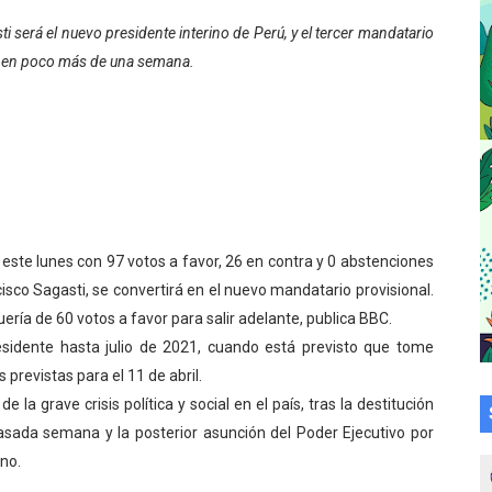
cional 2026 en el estado Mérida
i será el nuevo presidente interino de Perú, y el tercer mandatario
ís en poco más de una semana.
an vacacional Aventuras en Vacaciones
Plan Agosto Escuelas Abiertas 2026
talecen la integración comunitaria en Campo Elías
ó en el Primer Festival de Atletismo en homenaje a Giovann
este lunes con 97 votos a favor, 26 en contra y 0 abstenciones
su graduación en el Complejo Educativo Aristóbulo Istúriz
isco Sagasti, se convertirá en el nuevo mandatario provisional.
uería de 60 votos a favor para salir adelante, publica BBC.
tención a casas de abrigo en Mérida
residente hasta julio de 2021, cuando está previsto que tome
e Lora avanzan hacia el empoderamiento y la autogestió
previstas para el 11 de abril.
la grave crisis política y social en el país, tras la destitución
omunitario Venezuela Renace 2026 en la Don Perucho
pasada semana y la posterior asunción del Poder Ejecutivo por
no.
Renace 2026 arrancó con alegría en Lagunillas