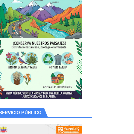
y Valero
n
SERVICIO PÚBLICO