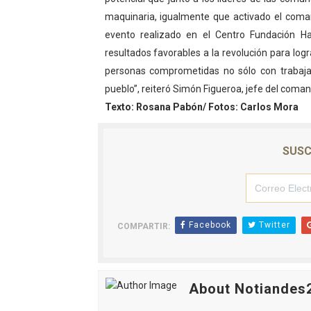
maquinaria, igualmente que activado el com
El Lactario del Iahula cele
evento realizado en el Centro Fundación Hac
Plan Vacacional "Venezuela 
resultados favorables a la revolución para lo
personas comprometidas no sólo con trabajar
Iniciación al yoga reúne a
pueblo”, reiteró Simón Figueroa, jefe del com
Texto: Rosana Pabón/ Fotos: Carlos Mora
Mincomunas impulsa el auto
Expertos inspeccionan espa
SUSC
Facebook
Twitter
COMPARTIR:
About Notiandes