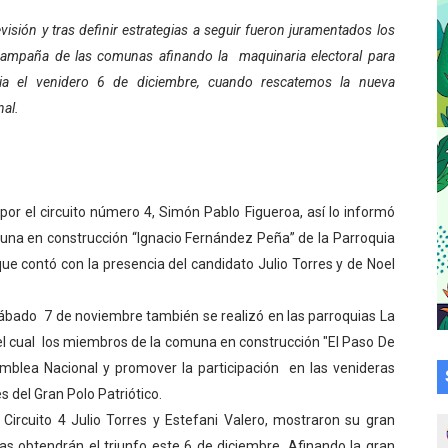
a en la transformación del hospital Sor Juana Inés
isión y tras definir estrategias a seguir fueron juramentados los
ampaña de las comunas afinando la
maquinaria electoral para
 sobre gaita de tambora con Fundecem
oria el venidero 6 de diciembre, cuando rescatemos la nueva
al.
tra sus avances en visita del Consejo Legislativo
ción celebra Semana Internacional de la Lactancia Materna
alece el desarrollo productivo en Rangel
r el circuito número 4, Simón Pablo Figueroa, así lo informó
una en construcción “Ignacio Fernández Peña” de la Parroquia
para aspirantes al curso de Emergencia Prehospitalaria
ue contó con la presencia del candidato Julio Torres y de Noel
émica de médicos en proceso de ruralidad
sábado
7 de noviembre también se realizó en las parroquias La
 comunal en El Vigía con microcréditos a emprendedores y
l cual
los miembros de la comuna en construcción "El Paso De
samblea Nacional y promover la participación
en las venideras
 de bacheo en el sector La Montañita
s del Gran Polo Patriótico.
Circuito 4 Julio Torres y Estefani Valero, mostraron su gran
l taller vacacional de origami
nas obtendrán el triunfo este 6 de diciembre. Afinando la gran