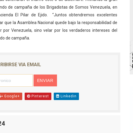
ando de campaña de los Brigadistas de Somos Venezuela, en
bra la Semana Mundial de la Lactancia Materna
ienda El Pilar de Ejido.
“Juntos obtendremos excelentes
Ríe 2026" brinda recreación y cultura a niños del municipio
grar que la Asamblea Nacional quede bajo la responsabilidad de
 por Venezuela, sino velar por los verdaderos intereses del
 diversos clubes deportivos de Zea en una enriquecedora jo
ando de campaña.
gobierno en Mérida con plan de actualización y atención ter
cios del OAN para la instalación del detector Cherenkov d
RIBIRSE VIA EMAIL
Google+
Pinterest
Linkedin
24