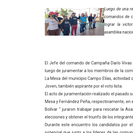
Gobierno bolivariano avanz
Luego de una rev
comandos de c
Niños merideños aprenden
lograr la vict
asamblea nacion
Hospital universitario mues
Instituto Nacional de Nutri
Gobernación de Mérida fort
El Jefe del comando de Campaña Darío Vivas po
luego de juramentar a los miembros de la com
Corposalud inició talleres 
La Mesa del municipio Campo Elías, actividad q
Joven, también aspirante por el voto lista.
Fortalecen formación acad
El acto de juramentación realizado el pasado 
Fortaleciendo la economía
Mesa y Fernández Peña, respectivamente, en e
Bolívar " juraron trabajar para rescatar la A
Campo Elías consolida plan
elecciones y obtener el triunfo de los integrante
Durante este encuentro los candidatos por el 
Fundecem inició con éxito e
potencial que junto a los líderes de las comu