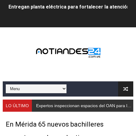
Entregan planta eléctrica para fortalecer la atención sa
Expertos inspeccionan espacios del OAN para la instal
Dictan MasterClass en el marco del Encuentro LAGO Ve
Campo Elías avanza con plan de asfaltado
Encuentro estadal fortalece la coordinación de polític
Gobernador Arnaldo Sánchez apadrina a más de 993 nu
Venezuela instala su primer detector de astropartícula
Consolidan planificación técnica en el Complejo Educat
LO ÚLTIMO
Expertos inspeccionan espacios del OAN para la instalación del detector Cherenkov de agua
Mérida fortalece su reserva deportiva de cara a comp
En Mérida 65 nuevos bachilleres
Gobernación de Mérida instalará mesa de trabajo con 