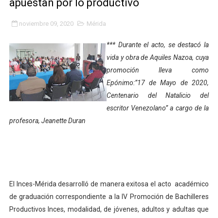
apuestan por lo productivo
Niños merideños potencian su talento en plan vacaciona
noviembre 09, 2020
Mérida
Fundecem ofrece taller de bordado en punto de cruz
*** Durante el acto, se destacó la
Gobierno bolivariano avanza en la transformación del h
vida y obra de Aquiles Nazoa, cuya
promoción lleva como
Niños merideños aprenden sobre gaita de tambora co
Epónimo:”17 de Mayo de 2020,
Centenario del Natalicio del
Hospital universitario muestra sus avances en visita de
escritor Venezolano” a cargo de la
Instituto Nacional de Nutrición celebra Semana Interna
profesora, Jeanette Duran
Gobernación de Mérida fortalece el desarrollo product
Corposalud inició talleres para aspirantes al curso de
El Inces-Mérida desarrolló de manera exitosa el acto académico
Fortalecen formación académica de médicos en proces
de graduación correspondiente a la IV Promoción de Bachilleres
Fortaleciendo la economía comunal en El Vigía con mi
Productivos Inces, modalidad, de jóvenes, adultos y adultas que