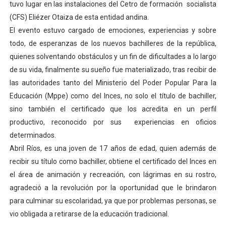
tuvo lugar en las instalaciones del Cetro de formación socialista
Campo Elías consolida plan de bacheo en el sector La 
(CFS) Eliézer Otaiza de esta entidad andina.
El evento estuvo cargado de emociones, experiencias y sobre
Fundecem inició con éxito el taller vacacional de origa
todo, de esperanzas de los nuevos bachilleres de la república,
quienes solventando obstáculos y un fin de dificultades a lo largo
El Lactario del Iahula celebra la Semana Mundial de la 
de su vida, finalmente su sueño fue materializado, tras recibir de
Plan Vacacional "Venezuela Ríe 2026" brinda recreación 
las autoridades tanto del Ministerio del Poder Popular Para la
Educación (Mppe) como del Inces, no solo el título de bachiller,
Inicia el plan vacacional Venezuela Renace en el sector
sino también el certificado que los acredita en un perfil
productivo, reconocido por sus experiencias en oficios
determinados.
Abril Ríos, es una joven de 17 años de edad, quien además de
recibir su título como bachiller, obtiene el certificado del Inces en
el área de animación y recreación, con lágrimas en su rostro,
agradeció a la revolución por la oportunidad que le brindaron
para culminar su escolaridad, ya que por problemas personas, se
vio obligada a retirarse de la educación tradicional.