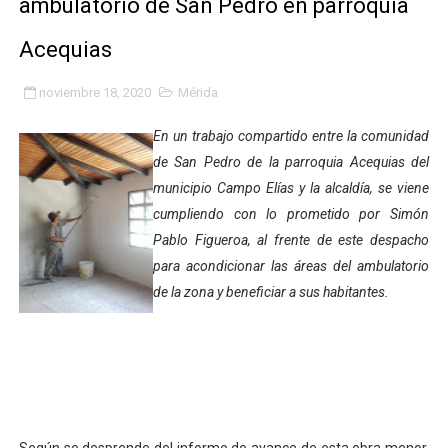
ambulatorio de San Pedro en parroquia
Gobierno bolivariano avanza en la transformación del h
Acequias
Niños merideños aprenden sobre gaita de tambora co
noviembre 18, 2020
Mérida
Hospital universitario muestra sus avances en visita de
En un trabajo compartido entre la comunidad
Instituto Nacional de Nutrición celebra Semana Interna
de San Pedro de la parroquia Acequias del
municipio Campo Elías y la alcaldía, se viene
Gobernación de Mérida fortalece el desarrollo product
cumpliendo con lo prometido por Simón
Pablo Figueroa, al frente de este despacho
Corposalud inició talleres para aspirantes al curso de
para acondicionar las áreas del ambulatorio
de la zona y beneficiar a sus habitantes.
Fortalecen formación académica de médicos en proces
Fortaleciendo la economía comunal en El Vigía con mi
Campo Elías consolida plan de bacheo en el sector La 
Fundecem inició con éxito el taller vacacional de origa