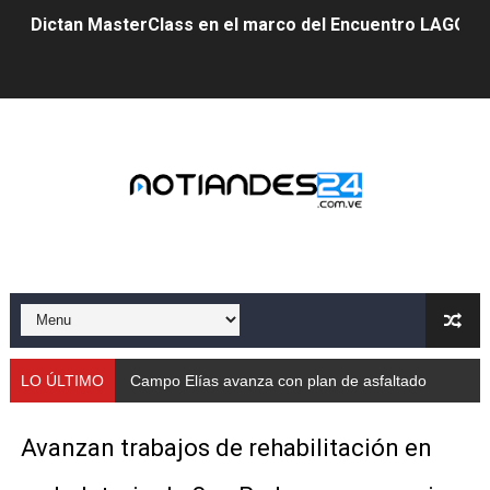
Dictan MasterClass en el marco del Encuentro LAGO Ve
Campo Elías avanza con plan de asfaltado
Encuentro estadal fortalece la coordinación de polític
Gobernador Arnaldo Sánchez apadrina a más de 993 nu
Venezuela instala su primer detector de astropartícula
Consolidan planificación técnica en el Complejo Educat
Mérida fortalece su reserva deportiva de cara a comp
Gobernación de Mérida instalará mesa de trabajo con 
LO ÚLTIMO
Campo Elías avanza con plan de asfaltado
Niños merideños potencian su talento en plan vacaciona
Avanzan trabajos de rehabilitación en
Fundecem ofrece taller de bordado en punto de cruz