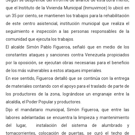
Según se desprende del informe de avance de esta obra menor,
El Lactario del Iahula celebra la Semana Mundial de la 
que el Instituto de la Vivienda Municipal (Inmuvimce) lo ubicó en
un 35 por ciento, se mantienen los trabajos para la rehabilitación
Plan Vacacional "Venezuela Ríe 2026" brinda recreación 
de este centro asistencial, institución municipal que realiza el
seguimiento e inspección a las personas responsables de la
Iniciación al yoga reúne a diversos clubes deportivos 
comunidad que ejecuta los trabajos.
El alcalde Simón Pablo Figueroa, señaló que en medio de los
Mincomunas impulsa el autogobierno en Mérida con plan 
constantes ataques y sanciones contra Venezuela propiciados
Expertos inspeccionan espacios del OAN para la instal
por la oposición, se ejecutan obras necesarias para el beneficio
de los más vulnerables a estos ataques imperiales.
En ese sentido, Figueroa detalló que se continúa con la entrega
de materiales contando con el apoyo para el traslado de parte de
los productores de la zona, lográndose un engranaje entre la
alcaldía, el Poder Popular y productores.
Dijo el mandatario municipal, Simón Figueroa, que entre las
labores adelantadas se encuentra la limpieza y mantenimiento
del lugar, instalación del sistema de alumbrado y
tomacorrientes, colocación de puertas, se curó el techo de