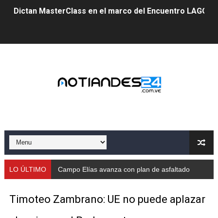
Dictan MasterClass en el marco del Encuentro LAGO Ve
Campo Elías avanza con plan de asfaltado
Encuentro estadal fortalece la coordinación de polític
Gobernador Arnaldo Sánchez apadrina a más de 993 nu
Venezuela instala su primer detector de astropartícula
Consolidan planificación técnica en el Complejo Educat
Mérida fortalece su reserva deportiva de cara a comp
Gobernación de Mérida instalará mesa de trabajo con 
LO ÚLTIMO
Campo Elías avanza con plan de asfaltado
Niños merideños potencian su talento en plan vacaciona
Timoteo Zambrano: UE no puede aplazar
Fundecem ofrece taller de bordado en punto de cruz