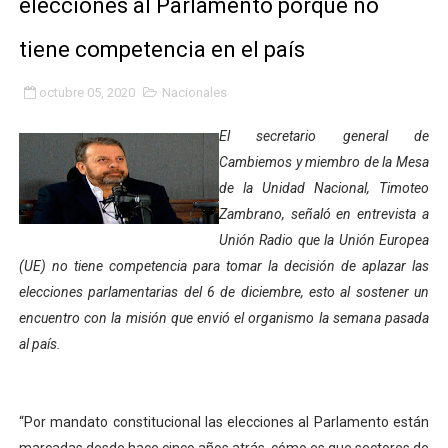
elecciones al Parlamento porque no
Gobierno bolivariano avanza en la transformación del h
tiene competencia en el país
Niños merideños aprenden sobre gaita de tambora co
octubre 05, 2020
Nacionales
Hospital universitario muestra sus avances en visita de
El secretario general de
Instituto Nacional de Nutrición celebra Semana Interna
Cambiemos y miembro de la Mesa
de la Unidad Nacional, Timoteo
Gobernación de Mérida fortalece el desarrollo product
Zambrano, señaló en entrevista a
Unión Radio que la Unión Europea
Corposalud inició talleres para aspirantes al curso de
(UE) no tiene competencia para tomar la decisión de aplazar las
elecciones parlamentarias del 6 de diciembre, esto al sostener un
Fortalecen formación académica de médicos en proces
encuentro con la misión que envió el organismo la semana pasada
Fortaleciendo la economía comunal en El Vigía con mi
al país.
Campo Elías consolida plan de bacheo en el sector La 
“Por mandato constitucional las elecciones al Parlamento están
Fundecem inició con éxito el taller vacacional de origa