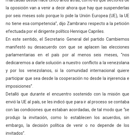
marcadas desde hace cinco años atrás, cómo es que sectores de
El Lactario del Iahula celebra la Semana Mundial de la 
la oposición van a venir a decir ahora que hay que suspenderlas
por seis meses solo porque lo pide la Unión Europea (UE), la UE
Plan Vacacional "Venezuela Ríe 2026" brinda recreación 
no tiene esa competencia”, dijo Zambrano respecto a la petición
efectuada por el dirigente político Henrique Capriles.
Iniciación al yoga reúne a diversos clubes deportivos 
En este sentido, el Secretario General del partido Cambiemos
manifestó su desacuerdo con que se aplacen las elecciones
Mincomunas impulsa el autogobierno en Mérida con plan 
parlamentarias en el país por al menos seis meses, “nos
Expertos inspeccionan espacios del OAN para la instal
dedicaremos a darle solución a nuestro conflicto a la venezolana
y por los venezolanos, si la comunidad internacional quiere
participar que sea desde la cooperación no desde la injerencia e
imposiciones”.
Detalló que durante el encuentro sostenido con la misión que
envió la UE al país, se les indicó que para ir al proceso se contaba
con las condiciones que estaban acordadas, de tal modo que “se
produjo la invitación, como lo establecen los acuerdos, sin
embargo, la decisión política de venir o no depende de los
invitados”.