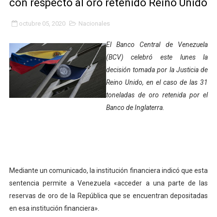
con respecto al oro retenido Reino Unido
Inicia el Plan Cultura Vacacional 2026 en el estado Méri
octubre 05, 2020
Nacionales
Ibime inició tradicional plan vacacional Aventuras en V
El Banco Central de Venezuela
Merideños disfrutarán del Plan Agosto Escuelas Abier
(BCV) celebró este lunes la
decisión tomada por la Justicia de
Recreación y formación fortalecen la integración comu
Reino Unido, en el caso de las 31
toneladas de oro retenida por el
Club "Rápidos de Zea" brilló en el Primer Festival de 
Banco de Inglaterra.
84 estudiantes celebraron su graduación en el Complejo
Cmdnna lleva esperanza y atención a casas de abrigo 
Comunas de Obispo Ramos de Lora avanzan hacia el em
Mediante un comunicado, la institución financiera indicó que esta
sentencia permite a Venezuela «acceder a una parte de las
Arrancó Plan Vacacional Comunitario Venezuela Renac
reservas de oro de la República que se encuentran depositadas
Plan Vacacional Venezuela Renace 2026 arrancó con ale
en esa institución financiera».