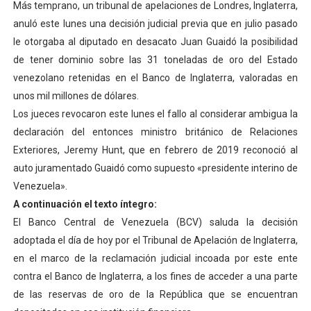
Más temprano, un tribunal de apelaciones de Londres, Inglaterra,
Venezuela Renace 2026 lleva sonrisas y prevención a 
anuló este lunes una decisión judicial previa que en julio pasado
le otorgaba al diputado en desacato Juan Guaidó la posibilidad
Mérida impulsa el mapa de conocimientos con Encuen
de tener dominio sobre las 31 toneladas de oro del Estado
venezolano retenidas en el Banco de Inglaterra, valoradas en
Complejo Educativo Talento Deportivo lanza Plan Agos
unos mil millones de dólares.
Arnaldo Sánchez reinaugura Parque Recreacional Tilingo
Los jueces revocaron este lunes el fallo al considerar ambigua la
declaración del entonces ministro británico de Relaciones
Corposalud inició talleres para aspirantes al curso de
Exteriores, Jeremy Hunt, que en febrero de 2019 reconoció al
auto juramentado Guaidó como supuesto «presidente interino de
Venezuela».
A continuación el texto íntegro:
El Banco Central de Venezuela (BCV) saluda la decisión
adoptada el día de hoy por el Tribunal de Apelación de Inglaterra,
en el marco de la reclamación judicial incoada por este ente
contra el Banco de Inglaterra, a los fines de acceder a una parte
de las reservas de oro de la República que se encuentran