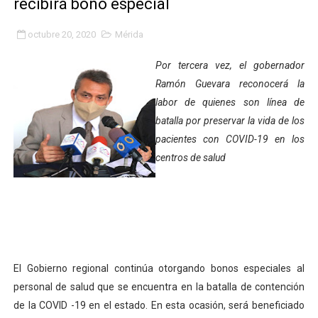
recibirá bono especial
Niños merideños potencian su talento en plan vacaciona
octubre 20, 2020
Mérida
Fundecem ofrece taller de bordado en punto de cruz
Por tercera vez, el gobernador
Gobierno bolivariano avanza en la transformación del h
Ramón Guevara reconocerá la
labor de quienes son línea de
Niños merideños aprenden sobre gaita de tambora co
batalla por preservar la vida de los
pacientes con COVID-19 en los
Hospital universitario muestra sus avances en visita de
centros de salud
Instituto Nacional de Nutrición celebra Semana Interna
Gobernación de Mérida fortalece el desarrollo product
Corposalud inició talleres para aspirantes al curso de
El Gobierno regional continúa otorgando bonos especiales al
Fortalecen formación académica de médicos en proces
personal de salud que se encuentra en la batalla de contención
Fortaleciendo la economía comunal en El Vigía con mi
de la COVID -19 en el estado. En esta ocasión, será beneficiado