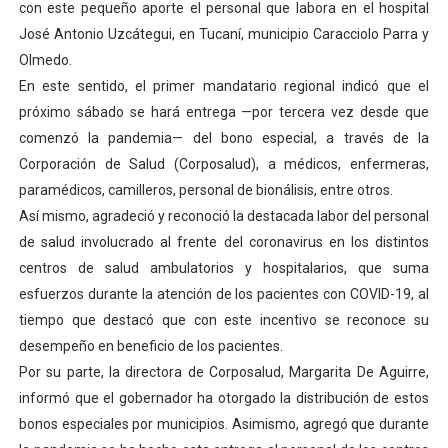
con este pequeño aporte el personal que labora en el hospital
Campo Elías consolida plan de bacheo en el sector La 
José Antonio Uzcátegui, en Tucaní, municipio Caracciolo Parra y
Olmedo.
Fundecem inició con éxito el taller vacacional de origa
En este sentido, el primer mandatario regional indicó que el
próximo sábado se hará entrega —por tercera vez desde que
El Lactario del Iahula celebra la Semana Mundial de la 
comenzó la pandemia— del bono especial, a través de la
Plan Vacacional "Venezuela Ríe 2026" brinda recreación 
Corporación de Salud (Corposalud), a médicos, enfermeras,
paramédicos, camilleros, personal de bionálisis, entre otros.
Inicia el plan vacacional Venezuela Renace en el sector
Así mismo, agradeció y reconoció la destacada labor del personal
de salud involucrado al frente del coronavirus en los distintos
centros de salud ambulatorios y hospitalarios, que suma
esfuerzos durante la atención de los pacientes con COVID-19, al
tiempo que destacó que con este incentivo se reconoce su
desempeño en beneficio de los pacientes.
Por su parte, la directora de Corposalud, Margarita De Aguirre,
informó que el gobernador ha otorgado la distribución de estos
bonos especiales por municipios. Asimismo, agregó que durante