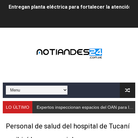
Entregan planta eléctrica para fortalecer la atención sa
Expertos inspeccionan espacios del OAN para la instal
Dictan MasterClass en el marco del Encuentro LAGO Ve
Campo Elías avanza con plan de asfaltado
Encuentro estadal fortalece la coordinación de polític
Gobernador Arnaldo Sánchez apadrina a más de 993 nu
Venezuela instala su primer detector de astropartícula
Consolidan planificación técnica en el Complejo Educat
LO ÚLTIMO
Expertos inspeccionan espacios del OAN para la instalación del detector Cherenkov de agua
Mérida fortalece su reserva deportiva de cara a comp
Personal de salud del hospital de Tucaní
Gobernación de Mérida instalará mesa de trabajo con 