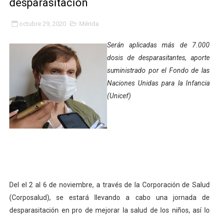
desparasitación
Niños merideños potencian su talento en plan vacaciona
octubre 29, 2020
Mérida
Fundecem ofrece taller de bordado en punto de cruz
Serán aplicadas más de 7.000
Gobierno bolivariano avanza en la transformación del h
dosis de desparasitantes, aporte
suministrado por el Fondo de las
Niños merideños aprenden sobre gaita de tambora co
Naciones Unidas para la Infancia
(Unicef)
Hospital universitario muestra sus avances en visita de
Instituto Nacional de Nutrición celebra Semana Interna
Gobernación de Mérida fortalece el desarrollo product
Corposalud inició talleres para aspirantes al curso de
Del el 2 al 6 de noviembre, a través de la Corporación de Salud
Fortalecen formación académica de médicos en proces
(Corposalud), se estará llevando a cabo una jornada de
Fortaleciendo la economía comunal en El Vigía con mi
desparasitación en pro de mejorar la salud de los niños, así lo