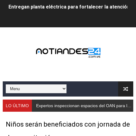
Entregan planta eléctrica para fortalecer la atención sa
Expertos inspeccionan espacios del OAN para la instal
Dictan MasterClass en el marco del Encuentro LAGO Ve
Campo Elías avanza con plan de asfaltado
Encuentro estadal fortalece la coordinación de polític
Gobernador Arnaldo Sánchez apadrina a más de 993 nu
Venezuela instala su primer detector de astropartícula
Consolidan planificación técnica en el Complejo Educat
LO ÚLTIMO
Expertos inspeccionan espacios del OAN para la instalación del detector Cherenkov de
Mérida fortalece su reserva deportiva de cara a comp
Niños serán beneficiados con jornada de
Gobernación de Mérida instalará mesa de trabajo con 