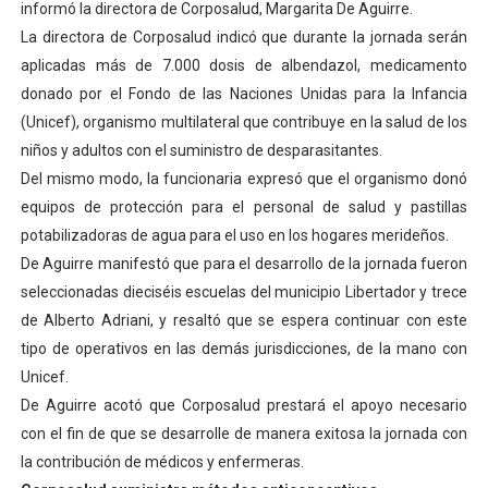
informó la directora de Corposalud, Margarita De Aguirre.
Campo Elías consolida plan de bacheo en el sector La 
La directora de Corposalud indicó que durante la jornada serán
aplicadas más de 7.000 dosis de albendazol, medicamento
Fundecem inició con éxito el taller vacacional de origa
donado por el Fondo de las Naciones Unidas para la Infancia
(Unicef), organismo multilateral que contribuye en la salud de los
El Lactario del Iahula celebra la Semana Mundial de la 
niños y adultos con el suministro de desparasitantes.
Plan Vacacional "Venezuela Ríe 2026" brinda recreación 
Del mismo modo, la funcionaria expresó que el organismo donó
equipos de protección para el personal de salud y pastillas
Inicia el plan vacacional Venezuela Renace en el sector
potabilizadoras de agua para el uso en los hogares merideños.
De Aguirre manifestó que para el desarrollo de la jornada fueron
seleccionadas dieciséis escuelas del municipio Libertador y trece
de Alberto Adriani, y resaltó que se espera continuar con este
tipo de operativos en las demás jurisdicciones, de la mano con
Unicef.
De Aguirre acotó que Corposalud prestará el apoyo necesario
con el fin de que se desarrolle de manera exitosa la jornada con
la contribución de médicos y enfermeras.