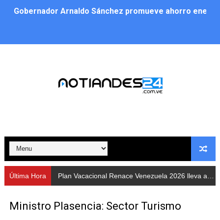
Gobernador Arnaldo Sánchez promueve ahorro energé
Plan Vacacional Renace Venezuela 2026 lleva activida
Plan de alumbrado público sustituye progresivamente m
Cuerpos de Seguridad activaron operativos nocturnos p
​Gobierno Bolivariano avanza en la instalación de nuev
Gobernación de Mérida despliega plan de atención integ
Alcaldía de Libertador impulsa el Plan Ofensiva Comuna
Cidata y el Observatorio Astronómico Nacional de Bras
Última Hora
Plan Vacacional Renace Venezuela 2026 lleva actividades recreativas a Los Guaimaros
Concejo Municipal de Zea celebra distinción de "Muni
Ministro Plasencia: Sector Turismo
CIEPROL-ULA distingue al municipio Zea como "Munici