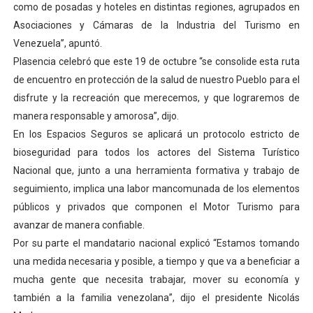
como de posadas y hoteles en distintas regiones, agrupados en
Alcaldía del Municipio Libertador realizó una jornada s
Asociaciones y Cámaras de la Industria del Turismo en
Venezuela”, apuntó.
Fundacite Mérida dicta taller gratuito de electrónica b
Plasencia celebró que este 19 de octubre “se consolide esta ruta
de encuentro en protección de la salud de nuestro Pueblo para el
INN-Mérida celebró el Lacto grado para promover el ini
disfrute y la recreación que merecemos, y que lograremos de
Impulsan plan estratégico de seguridad ciudadana 2027
manera responsable y amorosa”, dijo.
En los Espacios Seguros se aplicará un protocolo estricto de
Jornada social benefició a 250 familias en Los Guarima
bioseguridad para todos los actores del Sistema Turístico
Nacional que, junto a una herramienta formativa y trabajo de
seguimiento, implica una labor mancomunada de los elementos
públicos y privados que componen el Motor Turismo para
avanzar de manera confiable.
Por su parte el mandatario nacional explicó “Estamos tomando
una medida necesaria y posible, a tiempo y que va a beneficiar a
mucha gente que necesita trabajar, mover su economía y
también a la familia venezolana”, dijo el presidente Nicolás