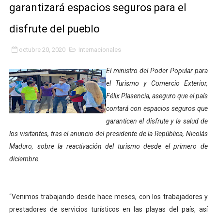
garantizará espacios seguros para el
Plan Quirúrgico Regional llega a Pueblo Llano con la ac
disfrute del pueblo
Iaanem graduó a bebés de Mérida en jornada de lactan
octubre 20, 2020
Internacionales
Iahula pone en marcha protocolo de triaje psicosocial 
El ministro del Poder Popular para
Arranca en Rivas Dávila el Plan de Renovación de Voce
el Turismo y Comercio Exterior,
Félix Plasencia, aseguro que el país
Alcalde Nelson Álvarez llevó jornada recreativa a la pa
contará con espacios seguros que
CorpoMérida continúa con ciclos de formación
garanticen el disfrute y la salud de
los visitantes, tras el anuncio del presidente de la República, Nicolás
Fundacite culmina primera etapa de su Plan Vacacional
Maduro, sobre la reactivación del turismo desde el primero de
diciembre.
Nevado Gas optimiza servicio residencial en la Urbani
Balance semestral impulsa inclusión y atención a pers
“Venimos trabajando desde hace meses, con los trabajadores y
Plan Vacacional Comunitario “Ríe 2026” recorre las pa
prestadores de servicios turísticos en las playas del país, así