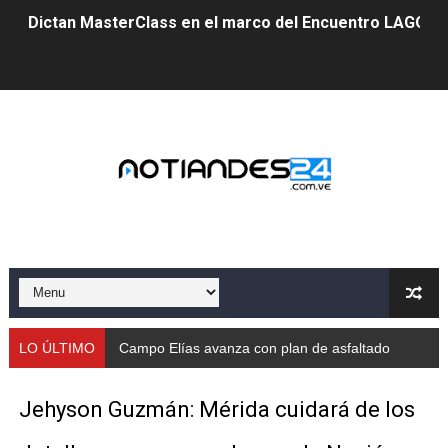
Dictan MasterClass en el marco del Encuentro LAGO Ve
Campo Elías avanza con plan de asfaltado
Encuentro estadal fortalece la coordinación de polític
Gobernador Arnaldo Sánchez apadrina a más de 993 nu
Venezuela instala su primer detector de astropartícula
Consolidan planificación técnica en el Complejo Educat
Mérida fortalece su reserva deportiva de cara a comp
Gobernación de Mérida instalará mesa de trabajo con 
LO ÚLTIMO
Campo Elías avanza con plan de asfaltado
Niños merideños potencian su talento en plan vacaciona
Jehyson Guzmán: Mérida cuidará de los
Fundecem ofrece taller de bordado en punto de cruz