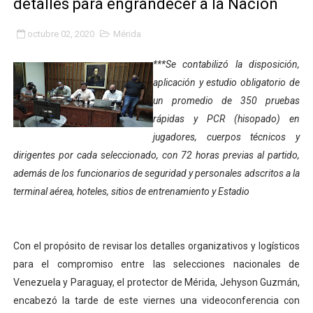
detalles para engrandecer a la Nación
Gobierno bolivariano avanza en la transformación del h
octubre 02, 2020
Mérida
Niños merideños aprenden sobre gaita de tambora co
***Se contabilizó la disposición,
Hospital universitario muestra sus avances en visita de
aplicación y estudio obligatorio de
un promedio de 350 pruebas
Instituto Nacional de Nutrición celebra Semana Interna
rápidas y PCR (hisopado) en
jugadores, cuerpos técnicos y
Gobernación de Mérida fortalece el desarrollo product
dirigentes por cada seleccionado, con 72 horas previas al partido,
Corposalud inició talleres para aspirantes al curso de
además de los funcionarios de seguridad y personales adscritos a la
terminal aérea, hoteles, sitios de entrenamiento y Estadio
Fortalecen formación académica de médicos en proces
Fortaleciendo la economía comunal en El Vigía con mi
Con el propósito de revisar los detalles organizativos y logísticos
para el compromiso entre las selecciones nacionales de
Campo Elías consolida plan de bacheo en el sector La 
Venezuela y Paraguay, el protector de Mérida, Jehyson Guzmán,
Fundecem inició con éxito el taller vacacional de origa
encabezó la tarde de este viernes una videoconferencia con