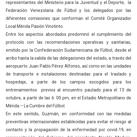
representantes del Ministerio para la Juventud y el Deporte, la
El Lactario del Iahula celebra la Semana Mundial de la 
Federación Venezolana de Fútbol y los delegados por las
diferentes comisiones que conforman el Comité Organizador
Plan Vacacional "Venezuela Ríe 2026" brinda recreación 
Local Mérida Pasión Vinotinto.
Entre los aspectos abordados predominó el cumplimiento del
Iniciación al yoga reúne a diversos clubes deportivos 
protocolo con las recomendaciones operativas y sanitarias,
Mincomunas impulsa el autogobierno en Mérida con plan 
emitido por la Confederación Sudamericana de Fútbol, desde el
arribo hasta la salida de las delegaciones del estado, a través del
Expertos inspeccionan espacios del OAN para la instal
aeropuerto Juan Pablo Pérez Alfonso, así como en las unidades
de transporte e instalaciones destinadas para el traslado y
hospedaje, a parte de los campos escogidos para los
entrenamientos previos al encuentro pautado para el 13 de
octubre, a partir de las 6: 00 pm, en el Estadio Metropolitano de
Mérida – La Cumbre del Fútbol.
En este sentido, Guzmán, en conformidad con las medidas
preventivas internacionales establecidas para evitar el riesgo al
contacto y la propagación de la enfermedad por covid-19, en