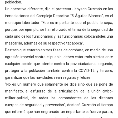
población.
El Lactario del Iahula celebra la Semana Mundial de la 
Un operativo diferente, dijo el protector Jehyson Guzmán en las
inmediaciones del Complejo Deportivo “5 Águilas Blancas”, en el
Plan Vacacional "Venezuela Ríe 2026" brinda recreación 
municipio Libertador. “Eso es importante que el pueblo lo sepa,
porque, por ejemplo, se ha reforzado el tema de la seguridad de
Iniciación al yoga reúne a diversos clubes deportivos 
cada uno de los funcionarios y las funcionarias colocándoles una
Mincomunas impulsa el autogobierno en Mérida con plan 
mascarilla, además de su respectivo tapaboca”.
Destacó que estarán en tres fases de combate, en medio de una
Expertos inspeccionan espacios del OAN para la instal
agresión imperial contra el pueblo, deben estar más alertas ante
cualquier acción que atente contra la paz ciudadana; segundo,
proteger a la población también contra la COVID-19; y tercero,
garantizar que las navidades sean seguras y felices.
“No es un número que solamente se dice sino que se pone de
manifiesto, el esfuerzo de la articulación, de la unión cívico-
militar-policial, de todos los comandantes de los distintos
cuerpos de seguridad y prevención”, destacó Guzmán al tiempo
que informó que han engranado un importante esfuerzo para ir,