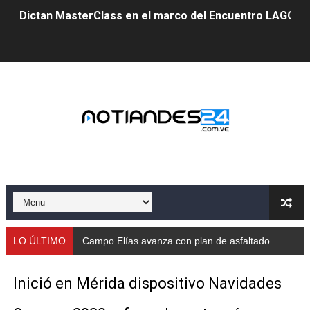
Dictan MasterClass en el marco del Encuentro LAGO Ve
Campo Elías avanza con plan de asfaltado
Encuentro estadal fortalece la coordinación de polític
Gobernador Arnaldo Sánchez apadrina a más de 993 nu
Venezuela instala su primer detector de astropartícula
Consolidan planificación técnica en el Complejo Educat
Mérida fortalece su reserva deportiva de cara a comp
Gobernación de Mérida instalará mesa de trabajo con 
LO ÚLTIMO
Campo Elías avanza con plan de asfaltado
Niños merideños potencian su talento en plan vacaciona
Inició en Mérida dispositivo Navidades
Fundecem ofrece taller de bordado en punto de cruz