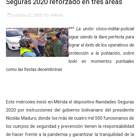
Seguras 2020 reforzado en tres áreas
Gobierno bolivariano avanza en la transformación del h
octubre 22, 2020
Mérida
Niños merideños aprenden sobre gaita de tambora co
*** La unión cívico-militar-policial
Hospital universitario muestra sus avances en visita de
sigue siendo la llave perfecta para
lograr el éxito de los operativos de
Instituto Nacional de Nutrición celebra Semana Interna
protección a la población, sobre
todo en momentos puntuales
Gobernación de Mérida fortalece el desarrollo product
como las fiestas decembrinas
Corposalud inició talleres para aspirantes al curso de
Fortalecen formación académica de médicos en proces
Este miércoles inició en Mérida el dispositivo Navidades Seguras
Fortaleciendo la economía comunal en El Vigía con mi
2020 por instrucciones del gobierno bolivariano del presidente
Nicolás Maduro, donde los más de cuatro mil 500 funcionarios de
Campo Elías consolida plan de bacheo en el sector La 
los cuerpos de seguridad y prevención tienen la responsabilidad
Fundecem inició con éxito el taller vacacional de origa
de hacer frente a la pandemia y garantizar la tranquilidad de la