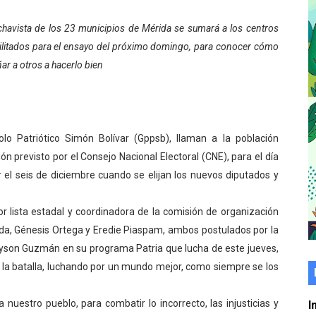
er gratuito de electrónica básica para jóvenes
chavista de los 23 municipios de Mérida se sumará a los centros
ilitados para el ensayo del próximo domingo, para conocer cómo
 grado para promover el inicio de una vida saludable
ar a otros a hacerlo bien
de seguridad ciudadana 2027-2029 en los 23 municipios
económico con taller de marcas y patentes
lo Patriótico Simón Bolívar (Gppsb), llaman a la población
 e impulsa la economía comunal en Mérida
ón previsto por el Consejo Nacional Electoral (CNE), para el día
érida sembraron 110 árboles en su sede
el seis de diciembre cuando se elijan los nuevos diputados y
ial fortalecen la atención en los municipios
or lista estadal y coordinadora de la comisión de organización
a, Génesis Ortega y Eredie Piaspam, ambos postulados por la
enezuela Renace en el sector El Alcázar
Jehyson Guzmán en su programa Patria que lucha de este jueves,
 la batalla, luchando por un mundo mejor, como siempre se los
ra fortalecer la atención sanitaria en Ejido
cios del OAN para la instalación del detector Cherenkov d
nuestro pueblo, para combatir lo incorrecto, las injusticias y
I