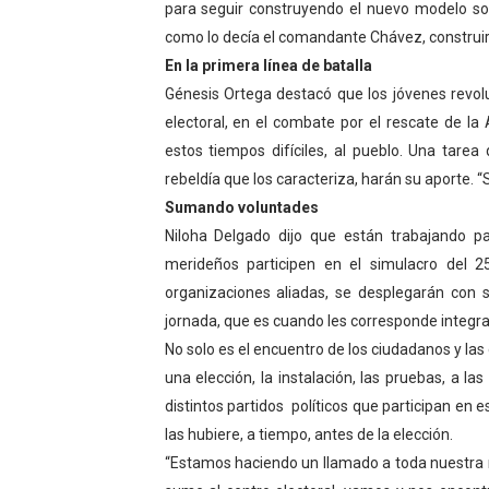
para seguir construyendo el nuevo modelo soci
Dictan MasterClass en el 
como lo decía el comandante Chávez, construir
En la primera línea de batalla
Campo Elías avanza con pla
Génesis Ortega destacó que los jóvenes revolu
electoral, en el combate por el rescate de l
Encuentro estadal fortalece
estos tiempos difíciles, al pueblo. Una tare
Gobernador Arnaldo Sánche
rebeldía que los caracteriza, harán su aporte.
Sumando voluntades
Plan Quirúrgico Regional ll
Niloha Delgado dijo que están trabajando p
merideños participen en el simulacro del 25
organizaciones aliadas, se desplegarán con 
jornada, que es cuando les corresponde integra
No solo es el encuentro de los ciudadanos y las
una elección, la instalación, las pruebas, a l
distintos partidos políticos que participan en 
las hubiere, a tiempo, antes de la elección.
“Estamos haciendo un llamado a toda nuestra m