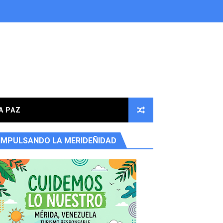
A PAZ
IMPULSANDO LA MERIDEÑIDAD
ores en la parroquia Osuna Rodríguez