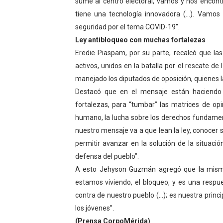
sume al centro electoral, vamos y nos encon
tiene una tecnología innovadora (…). Vamos 
seguridad por el tema COVID-19”.
Ley antibloqueo con muchas fortalezas
Eredie Piaspam, por su parte, recalcó que las
activos, unidos en la batalla por el rescate d
manejado los diputados de oposición, quienes la
Destacó que en el mensaje están haciendo 
fortalezas, para “tumbar” las matrices de opi
humano, la lucha sobre los derechos fundament
nuestro mensaje va a que lean la ley, conocer
permitir avanzar en la solución de la situaci
defensa del pueblo”.
A esto Jehyson Guzmán agregó que la misma 
estamos viviendo, el bloqueo, y es una respue
contra de nuestro pueblo (…); es nuestra princi
los jóvenes”.
(Prensa CorpoMérida)