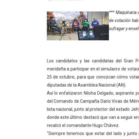
Fundacite Mérida dicta tall
*** Maquinaria 
de votación hab
INN-Mérida celebró el Lacto
sufragar y enseñ
Impulsan plan estratégico 
Mérida impulsa desarrollo 
Los candidatos y las candidatas del Gran Po
Fomficc consolida alianzas
merideña a participar en el simulacro de votaci
Niños de Estudiantes de M
25 de octubre, para que conozcan cómo votar 
diputadas de la Asamblea Nacional (AN).
Corposalud y Secretaría Soc
Así lo enfatizaron Niloha Delgado, aspirante p
del Comando de Campaña Darío Vivas de Mérid
Inicia el plan vacacional V
lista nacional, junto al protector del estado 
donde este último destacó que van a seguir en
Entregan planta eléctrica pa
recalcó el comandante Hugo Chávez.
Expertos inspeccionan espa
“Siempre tenemos que estar del lado y junto a 