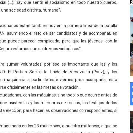
R
al (…); hay que sentir el socialismo en todo nuestro cuerpo,
marco del Encuentro LAGO Venezuela, edición Mérida
 una sociedad distinta, humana”.
n de asfaltado
cionarios están también hoy en la primera línea de la batalla
a AN, asumiendo el reto de ser candidatos y de acompañar, en
 la coordinación de políticas sociales en Mérida
a que puede parecer complicada, pero que los jóvenes, con la
z apadrina a más de 993 nuevos bachilleres de Mérida
 “Seguro estamos que saldremos victoriosos”.
ega a Pueblo Llano con la activación de dos quirófanos
ara sumar voluntades, por eso es importante que las y los
-D. El Partido Socialista Unido de Venezuela (Psuv), y las
su maquinaria a partir de este viernes para acompañar esta
rse oficialmente en las mesas de votación.
 ciudadanas, con las máquinas, sino todo lo que ocurre antes de
as que asisten las y los miembros de mesas, los testigos de los
esta elección, para hacer las observaciones correspondientes, si
aquinaria en los 23 municipios, a nuestra militancia, a que se