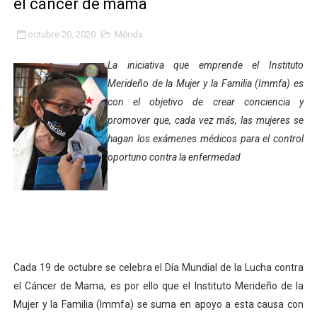
el cáncer de mama
Ibime inició tradicional plan vacacional Aventuras en V
octubre 20, 2020
Mérida
Merideños disfrutarán del Plan Agosto Escuelas Abier
La iniciativa que emprende el Instituto
Merideño de la Mujer y la Familia (Immfa) es
Recreación y formación fortalecen la integración comu
con el objetivo de crear conciencia y
promover que, cada vez más, las mujeres se
Club "Rápidos de Zea" brilló en el Primer Festival de 
hagan los exámenes médicos para el control
84 estudiantes celebraron su graduación en el Complejo
oportuno contra la enfermedad
Cmdnna lleva esperanza y atención a casas de abrigo 
Comunas de Obispo Ramos de Lora avanzan hacia el em
Arrancó Plan Vacacional Comunitario Venezuela Renac
Cada 19 de octubre se celebra el Día Mundial de la Lucha contra
Plan Vacacional Venezuela Renace 2026 arrancó con ale
el Cáncer de Mama, es por ello que el Instituto Merideño de la
Mujer y la Familia (Immfa) se suma en apoyo a esta causa con
Venezuela Renace 2026 lleva sonrisas y prevención a 