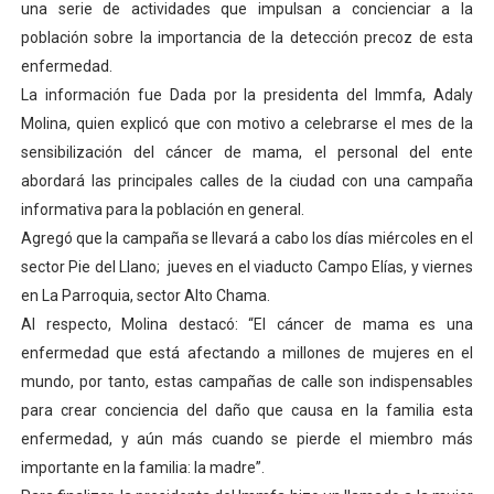
una serie de actividades que impulsan a concienciar a la
población sobre la importancia de la detección precoz de esta
Mérida impulsa el mapa de conocimientos con Encuen
enfermedad.
La información fue Dada por la presidenta del Immfa, Adaly
Complejo Educativo Talento Deportivo lanza Plan Agos
Molina, quien explicó que con motivo a celebrarse el mes de la
Arnaldo Sánchez reinaugura Parque Recreacional Tilingo
sensibilización del cáncer de mama, el personal del ente
abordará las principales calles de la ciudad con una campaña
Corposalud inició talleres para aspirantes al curso de
informativa para la población en general.
Agregó que la campaña se llevará a cabo los días miércoles en el
Fortalecen formación académica de médicos en proces
sector Pie del Llano; jueves en el viaducto Campo Elías, y viernes
en La Parroquia, sector Alto Chama.
Al respecto, Molina destacó: “El cáncer de mama es una
enfermedad que está afectando a millones de mujeres en el
mundo, por tanto, estas campañas de calle son indispensables
para crear conciencia del daño que causa en la familia esta
enfermedad, y aún más cuando se pierde el miembro más
importante en la familia: la madre”.