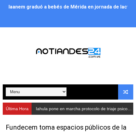
Iaanem graduó a bebés de Mérida en jornada de lactan
Iahula pone en marcha protocolo de triaje psicosocial 
Arranca en Rivas Dávila el Plan de Renovación de Voce
Alcalde Nelson Álvarez llevó jornada recreativa a la pa
CorpoMérida continúa con ciclos de formación
Fundacite culmina primera etapa de su Plan Vacacional
Nevado Gas optimiza servicio residencial en la Urbani
Balance semestral impulsa inclusión y atención a pers
Última Hora
Iahula pone en marcha protocolo de triaje psicosocial para atender a rescatistas
Plan Vacacional Comunitario “Ríe 2026” recorre las pa
Fundecem toma espacios públicos de la
Alcaldía del Municipio Libertador realizó una jornada s