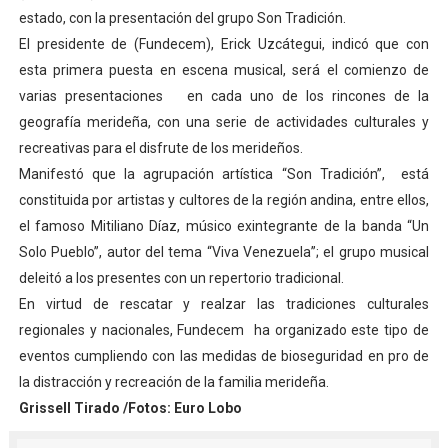
estado, con la presentación del grupo Son Tradición.
Dictan MasterClass en el marco del Encuentro LAGO Ve
El presidente de (Fundecem), Erick Uzcátegui, indicó que con
Campo Elías avanza con plan de asfaltado
esta primera puesta en escena musical, será el comienzo de
varias presentaciones en cada uno de los rincones de la
Encuentro estadal fortalece la coordinación de polític
geografía merideña, con una serie de actividades culturales y
recreativas para el disfrute de los merideños.
Gobernador Arnaldo Sánchez apadrina a más de 993 nu
Manifestó que la agrupación artística “Son Tradición”, está
constituida por artistas y cultores de la región andina, entre ellos,
Plan Quirúrgico Regional llega a Pueblo Llano con la ac
el famoso Mitiliano Díaz, músico exintegrante de la banda “Un
Solo Pueblo”, autor del tema “Viva Venezuela”; el grupo musical
deleitó a los presentes con un repertorio tradicional.
En virtud de rescatar y realzar las tradiciones culturales
regionales y nacionales, Fundecem ha organizado este tipo de
eventos cumpliendo con las medidas de bioseguridad en pro de
la distracción y recreación de la familia merideña.
Grissell Tirado /Fotos: Euro Lobo