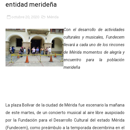
entidad merideña
Fundacite Mérida dicta taller gratuito de electrónica b
octubre 20, 2020
Mérida
INN-Mérida celebró el Lacto grado para promover el ini
Con el desarrollo de actividades
Impulsan plan estratégico de seguridad ciudadana 2027
culturales y musicales, Fundecem
llevará a cada uno de los rincones
Mérida impulsa desarrollo económico con taller de ma
de Mérida momentos de alegría y
Fomficc consolida alianzas e impulsa la economía com
encuentro para la población
merideña
Niños de Estudiantes de Mérida sembraron 110 árboles
Corposalud y Secretaría Social fortalecen la atención e
Inicia el plan vacacional Venezuela Renace en el sector
La plaza Bolívar de la ciudad de Mérida fue escenario la mañana
Entregan planta eléctrica para fortalecer la atención sa
de este martes, de un concierto musical al aire libre auspiciado
por la Fundación para el Desarrollo Cultural del estado Mérida
Expertos inspeccionan espacios del OAN para la instal
(Fundecem), como preámbulo a la temporada decembrina en el