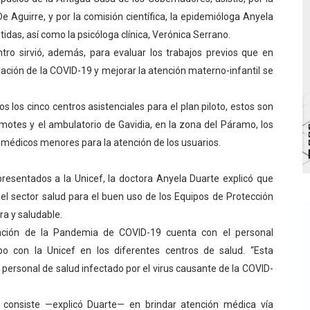
e Aguirre, y por la comisión científica, la epidemióloga Anyela
bra la Semana Mundial de la Lactancia Materna
idas, así como la psicóloga clínica, Verónica Serrano.
Ríe 2026" brinda recreación y cultura a niños del municipio
tro sirvió, además, para evaluar los trabajos previos que en
ación de la COVID-19 y mejorar la atención materno-infantil se
 diversos clubes deportivos de Zea en una enriquecedora jo
 los cinco centros asistenciales para el plan piloto, estos son
gobierno en Mérida con plan de actualización y atención ter
 Timotes y el ambulatorio de Gavidia, en la zona del Páramo, los
cios del OAN para la instalación del detector Cherenkov d
médicos menores para la atención de los usuarios.
resentados a la Unicef, la doctora Anyela Duarte explicó que
del sector salud para el buen uso de los Equipos de Protección
ra y saludable.
ención de la Pandemia de COVID-19 cuenta con el personal
ipo con la Unicef en los diferentes centros de salud. “Esta
e personal de salud infectado por el virus causante de la COVID-
e consiste —explicó Duarte— en brindar atención médica vía