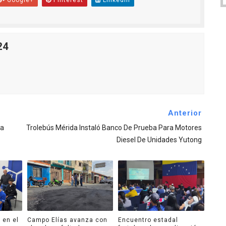
Google+
Pinterest
Linkedin
24
Anterior
la
Trolebús Mérida Instaló Banco De Prueba Para Motores
Diesel De Unidades Yutong
 en el
Campo Elías avanza con
Encuentro estadal