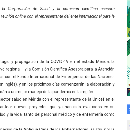
a en la transformación del hospital Sor Juana Inés
 la Corporación de Salud y la comisión científica asesora
reunión online con el representante del ente internacional para la
 sobre gaita de tambora con Fundecem
tra sus avances en visita del Consejo Legislativo
ción celebra Semana Internacional de la Lactancia Materna
alece el desarrollo productivo en Rangel
ntagio y propagación de la COVID-19 en el estado Mérida, la
vo regional— y la Comisión Científica Asesora para la Atención
para aspirantes al curso de Emergencia Prehospitalaria
s con el Fondo Internacional de Emergencia de las Naciones
 en inglés), y en los próximos días comenzarán la elaboración y
émica de médicos en proceso de ruralidad
irán a un mejor manejo de la pandemia en la región.
 comunal en El Vigía con microcréditos a emprendedores y
 sector salud en Mérida con el representante de la Unicef en el
 plantear nuevos proyectos que ya han sido evaluados en su
 de bacheo en el sector La Montañita
 salud y la vida, tanto del personal médico y de enfermería como
l taller vacacional de origami
espacios de la Antigua Casa de los Gobernadores, asistió, por la