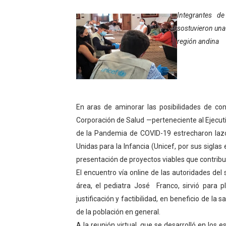
Gobierno bolivariano avanz
Integrantes de
sostuvieron una 
Niños merideños aprenden
región andina
Hospital universitario mues
Instituto Nacional de Nutri
Gobernación de Mérida fort
En aras de aminorar las posibilidades de co
Corporación de Salud —perteneciente al Ejecuti
Corposalud inició talleres 
de la Pandemia de COVID-19 estrecharon lazo
Unidas para la Infancia (Unicef, por sus siglas
Fortalecen formación acad
presentación de proyectos viables que contribu
Fortaleciendo la economía
El encuentro vía online de las autoridades del
área, el pediatra José Franco, sirvió para
Campo Elías consolida plan
justificación y factibilidad, en beneficio de la
de la población en general.
Fundecem inició con éxito e
A la reunión virtual, que se desarrolló en los 