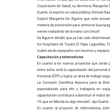
Corporación de Salud, su directora, Margarita D
El Lactario del Iahula cele
Duarte; el experto en salud pública, Rómulo Bast
Plan Vacacional "Venezuela 
Explicó Margarita De Aguirre que este encuen
materia de prevención para aminorar la propag
Iniciación al yoga reúne a
vienen realizando de la mano con Unicef.
De Aguirre detalló que ya han sido determinados
Mincomunas impulsa el auto
los hospitales de Tucaní, El Vigía, Lagunillas,
Expertos inspeccionan espa
cuales serán equipados con insumos y equipos 
Capacitación y telemedicina
En cuanto a los nuevos proyectos que serán p
entre estos está la capacitación del personal 
Personal (EPP) y lograr un área de trabajo segu
La Comisión Científica Asesora para la At
especializado para ello y trabajaría en equ
capacitación contribuirá a disminuir el índice d
19, que en Mérida es algo elevado”, dijo Duarte.
En cuanto al proyecto de telemedicina, est