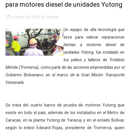
para motores diesel de unidades Yutong
Fundacite Mérida dicta taller gratuito de electrónica b
octubre 05, 2020
Mérida
INN-Mérida celebró el Lacto grado para promover el ini
Un equipo de alta tecnología que
Impulsan plan estratégico de seguridad ciudadana 2027
sirve para valorar reparaciones
hechas a motores diesel de
Mérida impulsa desarrollo económico con taller de ma
unidades Yutong, fue instalado en
Fomficc consolida alianzas e impulsa la economía com
los patios y talleres de Trolebús
Mérida (Tromerca), como parte de las acciones emprendidas por el
Niños de Estudiantes de Mérida sembraron 110 árboles
Gobierno Bolivariano, en el marco de la Gran Misión Transporte
Venezuela.
Corposalud y Secretaría Social fortalecen la atención e
Inicia el plan vacacional Venezuela Renace en el sector
Se trata del cuarto banco de prueba de motores Yutong que
Entregan planta eléctrica para fortalecer la atención sa
existe en todo el país, además de los instalados en el Metro de
Caracas, en la planta Yutong de Yaracuy y en el estado Bolívar,
Expertos inspeccionan espacios del OAN para la instal
según lo indicó Edward Rojas, presidente de Tromerca, quien