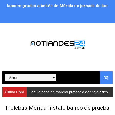
Iaanem graduó a bebés de Mérida en jornada de lactan
Iahula pone en marcha protocolo de triaje psicosocial 
Arranca en Rivas Dávila el Plan de Renovación de Voce
Alcalde Nelson Álvarez llevó jornada recreativa a la pa
CorpoMérida continúa con ciclos de formación
Fundacite culmina primera etapa de su Plan Vacacional
Nevado Gas optimiza servicio residencial en la Urbani
Balance semestral impulsa inclusión y atención a pers
Última Hora
Iahula pone en marcha protocolo de triaje psicosocial para atender a rescatistas
Plan Vacacional Comunitario “Ríe 2026” recorre las pa
Trolebús Mérida instaló banco de prueba
Alcaldía del Municipio Libertador realizó una jornada s