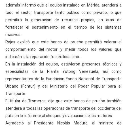
además informó que el equipo instalado en Mérida, atenderá a
Dictan MasterClass en el marco del Encuentro LAGO Ve
todo el sector transporte tanto público como privado, lo que
Campo Elías avanza con plan de asfaltado
permitirá la generación de recursos propios, en aras de
fortalecer el sostenimiento en el tiempo de los sistemas
Encuentro estadal fortalece la coordinación de polític
masivos.
Rojas explicó que este banco de prueba permitirá valorar el
Gobernador Arnaldo Sánchez apadrina a más de 993 nu
comportamiento del motor y medir todos los valores que
indicarán si la reparación fue exitosa o no.
Plan Quirúrgico Regional llega a Pueblo Llano con la ac
En la instalación del equipo, estuvieron presentes técnicos y
especialistas de la Planta Yutong Venezuela, así como
representantes de la Fundación Fondo Nacional de Transporte
Urbano (Fontur) y del Ministerio del Poder Popular para el
Transporte.
El titular de Tromerca, dijo que este banco de prueba también
atenderá a todas las operadoras de transporte del occidente del
país, en lo referente al chequeo y evaluación de los motores.
Agradeció al Presidente Nicolás Maduro, al ministro de