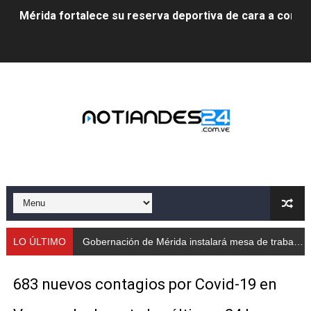
Mérida fortalece su reserva deportiva de cara a comp
Gobernación de Mérida instalará mesa de trabajo con 
Niños merideños potencian su talento en plan vacaciona
Fundecem ofrece taller de bordado en punto de cruz
Gobierno bolivariano avanza en la transformación del h
Niños merideños aprenden sobre gaita de tambora co
Hospital universitario muestra sus avances en visita de
Instituto Nacional de Nutrición celebra Semana Interna
LO ÚLTIMO
Gobernación de Mérida instalará mesa de trabajo con educadores jubilados
Gobernación de Mérida fortalece el desarrollo product
683 nuevos contagios por Covid-19 en
Corposalud inició talleres para aspirantes al curso de