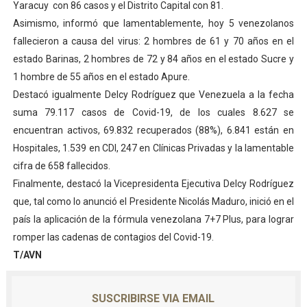
Yaracuy con 86 casos y el Distrito Capital con 81.
Inicia el Plan Cultura Vacacional 2026 en el estado Méri
Asimismo, informó que lamentablemente, hoy 5 venezolanos
fallecieron a causa del virus: 2 hombres de 61 y 70 años en el
Ibime inició tradicional plan vacacional Aventuras en V
estado Barinas, 2 hombres de 72 y 84 años en el estado Sucre y
1 hombre de 55 años en el estado Apure.
Merideños disfrutarán del Plan Agosto Escuelas Abier
Destacó igualmente Delcy Rodríguez que Venezuela a la fecha
Recreación y formación fortalecen la integración comu
suma 79.117 casos de Covid-19, de los cuales 8.627 se
encuentran activos, 69.832 recuperados (88%), 6.841 están en
Consolidan planificación técnica en el Complejo Educat
Hospitales, 1.539 en CDI, 247 en Clínicas Privadas y la lamentable
cifra de 658 fallecidos.
Finalmente, destacó la Vicepresidenta Ejecutiva Delcy Rodríguez
que, tal como lo anunció el Presidente Nicolás Maduro, inició en el
país la aplicación de la fórmula venezolana 7+7 Plus, para lograr
romper las cadenas de contagios del Covid-19.
T/AVN
SUSCRIBIRSE VIA EMAIL