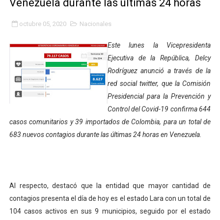
Venezuela durante las últimas 24 horas
Fortalecen formación académica de médicos en proces
octubre 05, 2020
Nacionales
Fortaleciendo la economía comunal en El Vigía con mi
Este lunes la Vicepresidenta
Campo Elías consolida plan de bacheo en el sector La 
Ejecutiva de la República, Delcy
Rodríguez anunció a través de la
Fundecem inició con éxito el taller vacacional de origa
red social twitter, que la Comisión
Presidencial para la Prevención y
El Lactario del Iahula celebra la Semana Mundial de la 
Control del Covid-19 confirma 644
Plan Vacacional "Venezuela Ríe 2026" brinda recreación 
casos comunitarios y 39 importados de Colombia, para un total de
683 nuevos contagios durante las últimas 24 horas en Venezuela.
Iniciación al yoga reúne a diversos clubes deportivos 
Mincomunas impulsa el autogobierno en Mérida con plan 
Al respecto, destacó que la entidad que mayor cantidad de
‎Unión cívico militar rindió honores a la Bandera Nacion
contagios presenta el día de hoy es el estado Lara con un total de
Gobernación de Mérida realizó jornada socialista en Ec
104 casos activos en sus 9 municipios, seguido por el estado