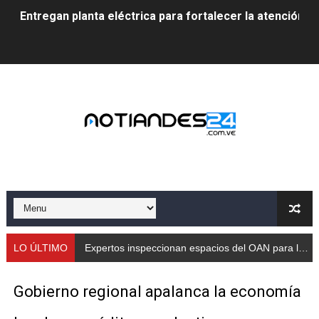
Entregan planta eléctrica para fortalecer la atención sa
Expertos inspeccionan espacios del OAN para la instal
Dictan MasterClass en el marco del Encuentro LAGO Ve
Campo Elías avanza con plan de asfaltado
Encuentro estadal fortalece la coordinación de polític
Gobernador Arnaldo Sánchez apadrina a más de 993 nu
Venezuela instala su primer detector de astropartícula
Consolidan planificación técnica en el Complejo Educat
LO ÚLTIMO
Expertos inspeccionan espacios del OAN para la instalación del detector Cherenkov de agua
Mérida fortalece su reserva deportiva de cara a comp
Gobierno regional apalanca la economía
Gobernación de Mérida instalará mesa de trabajo con 