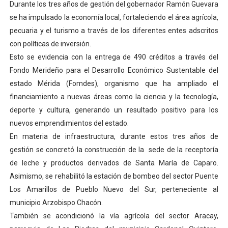
Durante los tres años de gestión del gobernador Ramón Guevara
Campo Elías consolida plan de bacheo en el sector La 
se ha impulsado la economía local, fortaleciendo el área agrícola,
pecuaria y el turismo a través de los diferentes entes adscritos
Fundecem inició con éxito el taller vacacional de origa
con políticas de inversión.
Esto se evidencia con la entrega de 490 créditos a través del
El Lactario del Iahula celebra la Semana Mundial de la 
Fondo Merideño para el Desarrollo Económico Sustentable del
Plan Vacacional "Venezuela Ríe 2026" brinda recreación 
estado Mérida (Fomdes), organismo que ha ampliado el
financiamiento a nuevas áreas como la ciencia y la tecnología,
Inicia el plan vacacional Venezuela Renace en el sector
deporte y cultura, generando un resultado positivo para los
nuevos emprendimientos del estado.
En materia de infraestructura, durante estos tres años de
gestión se concretó la construcción de la sede de la receptoría
de leche y productos derivados de Santa María de Caparo.
Asimismo, se rehabilitó la estación de bombeo del sector Puente
Los Amarillos de Pueblo Nuevo del Sur, perteneciente al
municipio Arzobispo Chacón.
También se acondicionó la vía agrícola del sector Aracay,