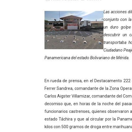
Fundacite Mérida dicta tall
Las acciones dil
conjunto con la
INN-Mérida celebró el Lacto
un duro golpe 
Impulsan plan estratégico 
descubrir un 
transportaba h
Mérida impulsa desarrollo 
Ciudadano Peaje
Panamericana del estado Bolivariano de Mérida.
Fomficc consolida alianzas
Niños de Estudiantes de M
En rueda de prensa, en el Destacamento 222 d
Corposalud y Secretaría Soc
Ferrer Sandrea, comandante de la Zona Operat
Carlos Aigster Villamizar, comandante del Com
Inicia el plan vacacional V
decomiso que, en horas de la noche del pasado
funcionarios castrenses, quienes observaron 
Entregan planta eléctrica pa
estado Táchira y que al circular por la Panam
Expertos inspeccionan espa
kilos con 500 gramos de droga entre marihuana