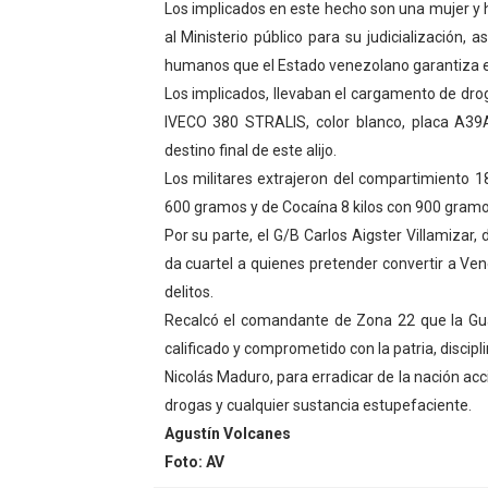
Los implicados en este hecho son una mujer y 
Dictan MasterClass en el 
al Ministerio público para su judicialización, 
humanos que el Estado venezolano garantiza e
Campo Elías avanza con pla
Los implicados, llevaban el cargamento de drog
IVECO 380 STRALIS, color blanco, placa A39A
Encuentro estadal fortalece
destino final de este alijo.
Gobernador Arnaldo Sánche
Los militares extrajeron del compartimiento 
600 gramos y de Cocaína 8 kilos con 900 gramo
Plan Quirúrgico Regional ll
Por su parte, el G/B Carlos Aigster Villamiza
da cuartel a quienes pretender convertir a Ven
delitos.
Recalcó el comandante de Zona 22 que la Gua
calificado y comprometido con la patria, discipl
Nicolás Maduro, para erradicar de la nación acci
drogas y cualquier sustancia estupefaciente.
Agustín Volcanes
Foto: AV