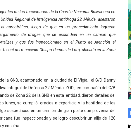
er gratuito de electrónica básica para jóvenes
igentes de los funcionarios de la Guardia Nacional Bolivariana en
 Unidad Regional de Inteligencia Antidroga 22 Mérida, asestaron
 grado para promover el inicio de una vida saludable
al narcotráfico, luego de que en un procedimiento lograran
de seguridad ciudadana 2027-2029 en los 23 municipios
cargamento de drogas que se escondían en un camión que
ortalizas y que fue inspeccionado en el Punto de Atención al
económico con taller de marcas y patentes
 Tucaní del municipio Obispo Ramos de Lora, ubicado en la Zona
 e impulsa la economía comunal en Mérida
érida sembraron 110 árboles en su sede
e la GNB, acantonado en la ciudad de El Vigía, el G/D Danny
ial fortalecen la atención en los municipios
iva Integral de Defensa 22 Mérida, ZODI, en compañía del G/B
ando de Zona 22 de la GNB en esta entidad, dieron detalles del
enezuela Renace en el sector El Alcázar
 lunes, se cumplió, gracias a experticia y la habilidad de los
algo sospechoso en un camión de gran porte que provenía del
ra fortalecer la atención sanitaria en Ejido
ericana fue inspeccionado y se logró descubrir un alijo de 120
cios del OAN para la instalación del detector Cherenkov d
 y cocaína.
I