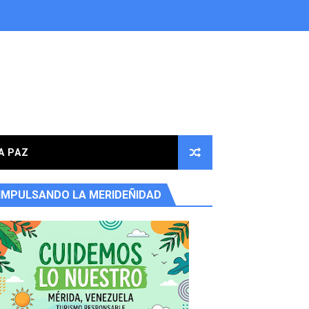
A PAZ
IMPULSANDO LA MERIDEÑIDAD
ores en la parroquia Osuna Rodríguez