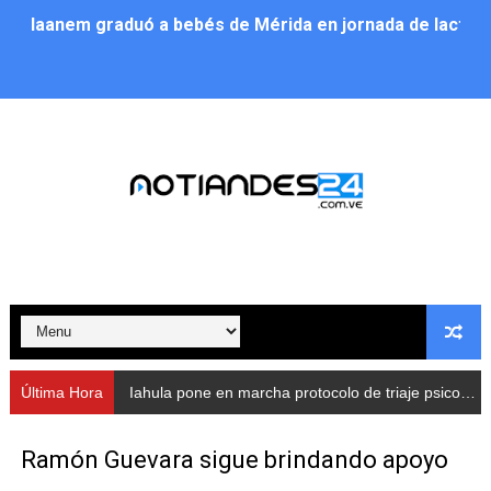
Iaanem graduó a bebés de Mérida en jornada de lactan
Iahula pone en marcha protocolo de triaje psicosocial 
Arranca en Rivas Dávila el Plan de Renovación de Voce
Alcalde Nelson Álvarez llevó jornada recreativa a la pa
CorpoMérida continúa con ciclos de formación
Fundacite culmina primera etapa de su Plan Vacacional
Nevado Gas optimiza servicio residencial en la Urbani
Balance semestral impulsa inclusión y atención a pers
Última Hora
Iahula pone en marcha protocolo de triaje psicosocial para atender a rescatistas
Plan Vacacional Comunitario “Ríe 2026” recorre las pa
Ramón Guevara sigue brindando apoyo
Alcaldía del Municipio Libertador realizó una jornada s