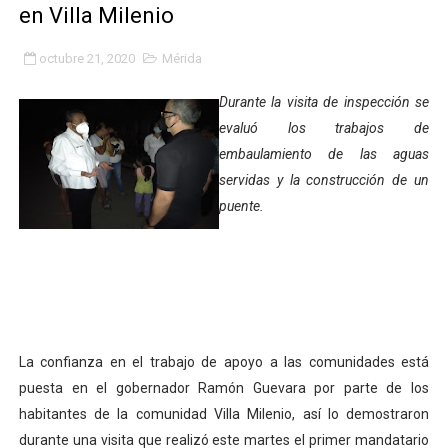
en Villa Milenio
Fundacite Mérida dicta taller gratuito de electrónica b
octubre 21, 2020
Mérida
INN-Mérida celebró el Lacto grado para promover el ini
Durante la visita de inspección se
Impulsan plan estratégico de seguridad ciudadana 2027
evaluó los trabajos de
embaulamiento de las aguas
Mérida impulsa desarrollo económico con taller de ma
servidas y la construcción de un
Fomficc consolida alianzas e impulsa la economía com
puente.
Niños de Estudiantes de Mérida sembraron 110 árboles
Corposalud y Secretaría Social fortalecen la atención e
Inicia el plan vacacional Venezuela Renace en el sector
La confianza en el trabajo de apoyo a las comunidades está
Entregan planta eléctrica para fortalecer la atención sa
puesta en el gobernador Ramón Guevara por parte de los
habitantes de la comunidad Villa Milenio, así lo demostraron
Expertos inspeccionan espacios del OAN para la instal
durante una visita que realizó este martes el primer mandatario