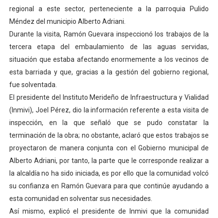
regional a este sector, perteneciente a la parroquia Pulido
Dictan MasterClass en el marco del Encuentro LAGO Ve
Méndez del municipio Alberto Adriani.
Campo Elías avanza con plan de asfaltado
Durante la visita, Ramón Guevara inspeccionó los trabajos de la
tercera etapa del embaulamiento de las aguas servidas,
Encuentro estadal fortalece la coordinación de polític
situación que estaba afectando enormemente a los vecinos de
esta barriada y que, gracias a la gestión del gobierno regional,
Gobernador Arnaldo Sánchez apadrina a más de 993 nu
fue solventada.
El presidente del Instituto Merideño de Infraestructura y Vialidad
Plan Quirúrgico Regional llega a Pueblo Llano con la ac
(Inmivi), Joel Pérez, dio la información referente a esta visita de
inspección, en la que señaló que se pudo constatar la
terminación de la obra; no obstante, aclaró que estos trabajos se
proyectaron de manera conjunta con el Gobierno municipal de
Alberto Adriani, por tanto, la parte que le corresponde realizar a
la alcaldía no ha sido iniciada, es por ello que la comunidad volcó
su confianza en Ramón Guevara para que continúe ayudando a
esta comunidad en solventar sus necesidades.
Así mismo, explicó el presidente de Inmivi que la comunidad