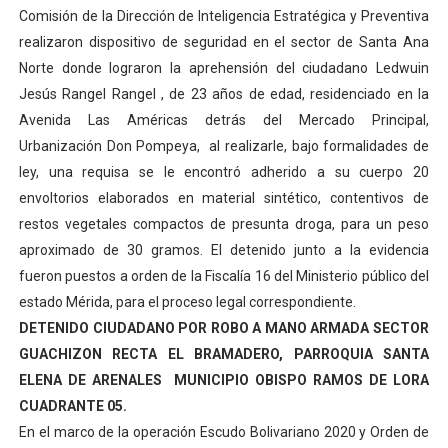
Comisión de la Dirección de Inteligencia Estratégica y Preventiva
Complejo Educativo Talento Deportivo lanza Plan Agos
realizaron dispositivo de seguridad en el sector de Santa Ana
Norte donde lograron la aprehensión del ciudadano Ledwuin
Arnaldo Sánchez reinaugura Parque Recreacional Tilingo
Jesús Rangel Rangel , de 23 años de edad, residenciado en la
Corposalud inició talleres para aspirantes al curso de
Avenida Las Américas detrás del Mercado Principal,
Urbanización Don Pompeya, al realizarle, bajo formalidades de
Fortalecen formación académica de médicos en proces
ley, una requisa se le encontró adherido a su cuerpo 20
envoltorios elaborados en material sintético, contentivos de
Fortaleciendo la economía comunal en El Vigía con mi
restos vegetales compactos de presunta droga, para un peso
aproximado de 30 gramos. El detenido junto a la evidencia
fueron puestos a orden de la Fiscalía 16 del Ministerio público del
estado Mérida, para el proceso legal correspondiente.
DETENIDO CIUDADANO POR ROBO A MANO ARMADA SECTOR
GUACHIZON RECTA EL BRAMADERO, PARROQUIA SANTA
ELENA DE ARENALES MUNICIPIO OBISPO RAMOS DE LORA
CUADRANTE 05.
En el marco de la operación Escudo Bolivariano 2020 y Orden de