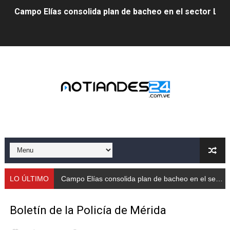
Campo Elías consolida plan de bacheo en el sector La 
Fundecem inició con éxito el taller vacacional de origa
El Lactario del Iahula celebra la Semana Mundial de la 
Plan Vacacional "Venezuela Ríe 2026" brinda recreación 
Iniciación al yoga reúne a diversos clubes deportivos 
Mincomunas impulsa el autogobierno en Mérida con plan 
‎Unión cívico militar rindió honores a la Bandera Nacion
Gobernación de Mérida realizó jornada socialista en Ec
LO ÚLTIMO
Campo Elías consolida plan de bacheo en el sector La Montañita
Inicia el Plan Cultura Vacacional 2026 en el estado Méri
Boletín de la Policía de Mérida
Ibime inició tradicional plan vacacional Aventuras en V