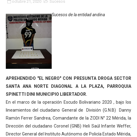
octubre 21, 2020
Sucesos
Merideños disfrutarán del Plan Agosto Escuelas Abier
Sucesos de la entidad andina
Recreación y formación fortalecen la integración comu
Club "Rápidos de Zea" brilló en el Primer Festival de 
84 estudiantes celebraron su graduación en el Complejo
Cmdnna lleva esperanza y atención a casas de abrigo 
Comunas de Obispo Ramos de Lora avanzan hacia el em
APREHENDIDO "EL NEGRO" CON PRESUNTA DROGA SECTOR
SANTA ANA NORTE DIAGONAL A LA PLAZA, PARROQUIA
Arrancó Plan Vacacional Comunitario Venezuela Renac
SPINETTI DINI MUNICIPIO LIBERTADOR.
En el marco de la operación Escudo Bolivariano 2020 , bajo los
Plan Vacacional Venezuela Renace 2026 arrancó con ale
lineamientos del ciudadano General de División (G.N.B) Danny
Venezuela Renace 2026 lleva sonrisas y prevención a 
Ramón Ferrer Sandrea, Comandante de la ZODI N° 22 Mérida, la
Dirección del ciudadano Coronel (GNB) Heli Saúl Infante Weffer,
Mérida impulsa el mapa de conocimientos con Encuen
Director General del Instituto Autónomo de Policía Estado Mérida,