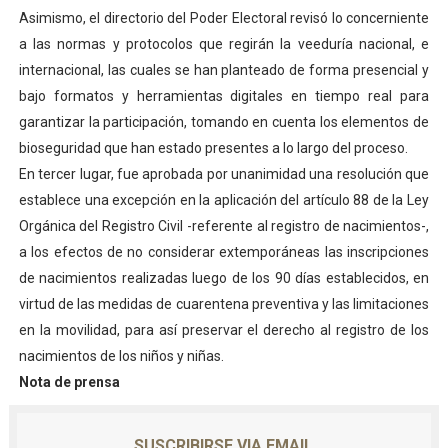
Asimismo, el directorio del Poder Electoral revisó lo concerniente
Dictan MasterClass en el marco del Encuentro LAGO Ve
a las normas y protocolos que regirán la veeduría nacional, e
Campo Elías avanza con plan de asfaltado
internacional, las cuales se han planteado de forma presencial y
bajo formatos y herramientas digitales en tiempo real para
Encuentro estadal fortalece la coordinación de polític
garantizar la participación, tomando en cuenta los elementos de
bioseguridad que han estado presentes a lo largo del proceso.
Gobernador Arnaldo Sánchez apadrina a más de 993 nu
En tercer lugar, fue aprobada por unanimidad una resolución que
establece una excepción en la aplicación del artículo 88 de la Ley
Plan Quirúrgico Regional llega a Pueblo Llano con la ac
Orgánica del Registro Civil -referente al registro de nacimientos-,
a los efectos de no considerar extemporáneas las inscripciones
de nacimientos realizadas luego de los 90 días establecidos, en
virtud de las medidas de cuarentena preventiva y las limitaciones
en la movilidad, para así preservar el derecho al registro de los
nacimientos de los niños y niñas.
Nota de prensa
SUSCRIBIRSE VIA EMAIL