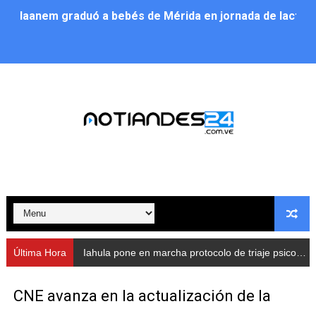
Iaanem graduó a bebés de Mérida en jornada de lactan
Iahula pone en marcha protocolo de triaje psicosocial 
Arranca en Rivas Dávila el Plan de Renovación de Voce
Alcalde Nelson Álvarez llevó jornada recreativa a la pa
CorpoMérida continúa con ciclos de formación
Fundacite culmina primera etapa de su Plan Vacacional
Nevado Gas optimiza servicio residencial en la Urbani
Balance semestral impulsa inclusión y atención a pers
Última Hora
Iahula pone en marcha protocolo de triaje psicosocial para atender a rescatistas
Plan Vacacional Comunitario “Ríe 2026” recorre las pa
CNE avanza en la actualización de la
Alcaldía del Municipio Libertador realizó una jornada s