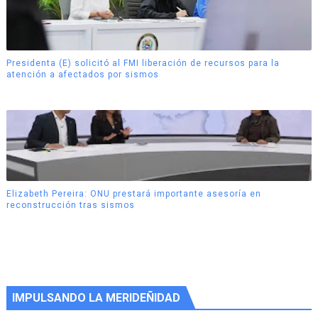
Presidenta (E) solicitó al FMI liberación de recursos para la
atención a afectados por sismos
Elizabeth Pereira: ONU prestará importante asesoría en
reconstrucción tras sismos
IMPULSANDO LA MERIDEÑIDAD