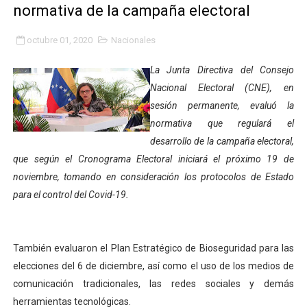
normativa de la campaña electoral
Fundacite Mérida dicta taller gratuito de electrónica b
octubre 01, 2020
Nacionales
INN-Mérida celebró el Lacto grado para promover el ini
La Junta Directiva del Consejo
Impulsan plan estratégico de seguridad ciudadana 2027
Nacional Electoral (CNE), en
sesión permanente, evaluó la
Mérida impulsa desarrollo económico con taller de ma
normativa que regulará el
Fomficc consolida alianzas e impulsa la economía com
desarrollo de la campaña electoral,
que según el Cronograma Electoral iniciará el próximo 19 de
Niños de Estudiantes de Mérida sembraron 110 árboles
noviembre, tomando en consideración los protocolos de Estado
para el control del Covid-19.
Corposalud y Secretaría Social fortalecen la atención e
Inicia el plan vacacional Venezuela Renace en el sector
También evaluaron el Plan Estratégico de Bioseguridad para las
Entregan planta eléctrica para fortalecer la atención sa
elecciones del 6 de diciembre, así como el uso de los medios de
comunicación tradicionales, las redes sociales y demás
Expertos inspeccionan espacios del OAN para la instal
herramientas tecnológicas.