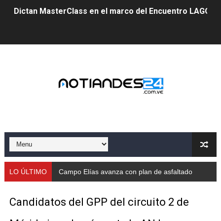
Dictan MasterClass en el marco del Encuentro LAGO Ve
Campo Elías avanza con plan de asfaltado
Encuentro estadal fortalece la coordinación de polític
Gobernador Arnaldo Sánchez apadrina a más de 993 nu
Venezuela instala su primer detector de astropartícula
Consolidan planificación técnica en el Complejo Educat
Mérida fortalece su reserva deportiva de cara a comp
Gobernación de Mérida instalará mesa de trabajo con 
LO ÚLTIMO
Campo Elías avanza con plan de asfaltado
Niños merideños potencian su talento en plan vacaciona
Candidatos del GPP del circuito 2 de
Fundecem ofrece taller de bordado en punto de cruz