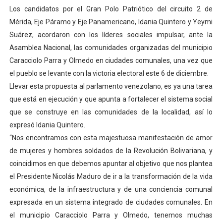
Los candidatos por el Gran Polo Patriótico del circuito 2 de
El Lactario del Iahula celebra la Semana Mundial de la 
Mérida, Eje Páramo y Eje Panamericano, Idania Quintero y Yeymi
Plan Vacacional "Venezuela Ríe 2026" brinda recreación 
Suárez, acordaron con los líderes sociales impulsar, ante la
Asamblea Nacional, las comunidades organizadas del municipio
Iniciación al yoga reúne a diversos clubes deportivos 
Caracciolo Parra y Olmedo en ciudades comunales, una vez que
el pueblo se levante con la victoria electoral este 6 de diciembre.
Mincomunas impulsa el autogobierno en Mérida con plan 
Llevar esta propuesta al parlamento venezolano, es ya una tarea
que está en ejecución y que apunta a fortalecer el sistema social
Expertos inspeccionan espacios del OAN para la instal
que se construye en las comunidades de la localidad, así lo
expresó Idania Quintero.
“Nos encontramos con esta majestuosa manifestación de amor
de mujeres y hombres soldados de la Revolución Bolivariana, y
coincidimos en que debemos apuntar al objetivo que nos plantea
el Presidente Nicolás Maduro de ir a la transformación de la vida
económica, de la infraestructura y de una conciencia comunal
expresada en un sistema integrado de ciudades comunales. En
el municipio Caracciolo Parra y Olmedo, tenemos muchas