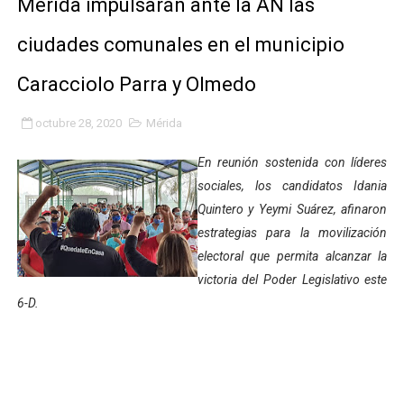
Mérida impulsarán ante la AN las
Gobierno bolivariano avanza en la transformación del h
ciudades comunales en el municipio
Niños merideños aprenden sobre gaita de tambora co
Caracciolo Parra y Olmedo
Hospital universitario muestra sus avances en visita de
octubre 28, 2020
Mérida
Instituto Nacional de Nutrición celebra Semana Interna
En reunión sostenida con líderes
Gobernación de Mérida fortalece el desarrollo product
sociales, los candidatos Idania
Quintero y Yeymi Suárez, afinaron
Corposalud inició talleres para aspirantes al curso de
estrategias para la movilización
electoral que permita alcanzar la
Fortalecen formación académica de médicos en proces
victoria del Poder Legislativo este
6-D.
Fortaleciendo la economía comunal en El Vigía con mi
Campo Elías consolida plan de bacheo en el sector La 
Fundecem inició con éxito el taller vacacional de origa