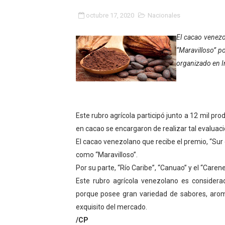
Gobierno bolivariano avanz
octubre 17, 2020
Nacionales
Niños merideños aprenden
El cacao venezo
“Maravilloso” p
Hospital universitario mues
organizado en In
Instituto Nacional de Nutri
Gobernación de Mérida fort
Este rubro agrícola participó junto a 12 mil p
Corposalud inició talleres 
en cacao se encargaron de realizar tal evaluaci
El cacao venezolano que recibe el premio, “Sur d
Fortalecen formación acad
como “Maravilloso”.
Por su parte, “Río Caribe”, “Canuao” y el “Caren
Fortaleciendo la economía
Este rubro agrícola venezolano es consider
Campo Elías consolida plan
porque posee gran variedad de sabores, arom
exquisito del mercado.
Fundecem inició con éxito e
/CP