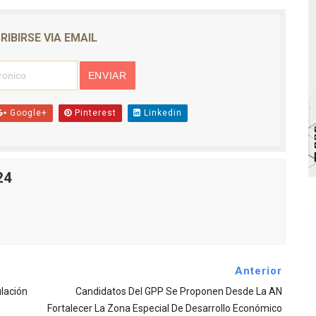
bra la Semana Mundial de la Lactancia Materna
RIBIRSE VIA EMAIL
Ríe 2026" brinda recreación y cultura a niños del municipio
 diversos clubes deportivos de Zea en una enriquecedora jo
gobierno en Mérida con plan de actualización y atención ter
Google+
Pinterest
Linkedin
cios del OAN para la instalación del detector Cherenkov d
24
Anterior
lación
Candidatos Del GPP Se Proponen Desde La AN
Fortalecer La Zona Especial De Desarrollo Económico