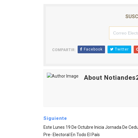
El Lactario del Iahula cele
SUSC
Plan Vacacional "Venezuela 
Iniciación al yoga reúne a
Mincomunas impulsa el auto
Facebook
Twitter
COMPARTIR:
Expertos inspeccionan espa
About Notiandes
Siguiente
Este Lunes 19 De Octubre Inicia Jornada De Cedu
Pre- Electoral En Todo El País