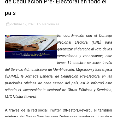
de Cedulación Pre- Electoral en todo el
Gobierno bolivariano avanza en la transformación del h
país
Niños merideños aprenden sobre gaita de tambora co
octubre 17, 2020
Nacionales
Hospital universitario muestra sus avances en visita de
En coordinación con el Consejo
Instituto Nacional de Nutrición celebra Semana Interna
Nacional Electoral (CNE) para
garantizar el derecho al voto de los
Gobernación de Mérida fortalece el desarrollo product
venezolanos y venezolanas, este
lunes 19 octubre se inicia través
Corposalud inició talleres para aspirantes al curso de
del Servicio Administrativo de Identificación, Migración y Extranjería
(SAIME), la Jornada Especial de Cedulación Pre-Electoral en las
Fortalecen formación académica de médicos en proces
principales oficinas de cada estado del país, así lo informó este
Fortaleciendo la economía comunal en El Vigía con mi
sábado el vicepresidente sectorial de Obras Públicas y Servicios,
M/G Néstor Reverol.
Campo Elías consolida plan de bacheo en el sector La 
A través de la red social Twitter @NestorLReverol, el también
Fundecem inició con éxito el taller vacacional de origa