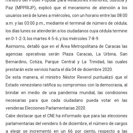
ministro del Poder Popular para Relaciones Interiores, Justicia y
El Lactario del Iahula celebra la Semana Mundial de la 
Paz (MPPRIJP), explicó que el mecanismo de atención a los
usuarios será de lunes a miércoles, con un horario entre las 08:00
Plan Vacacional "Venezuela Ríe 2026" brinda recreación 
a.m. y las 03:00 p.m., mediante el terminal de número de cédula;
los días lunes se atenderán a los ciudadanos cuya cédula termine
Iniciación al yoga reúne a diversos clubes deportivos 
en 0-1-2-3; los martes 4-5-6; y los miércoles 7-8-9.
Asimismo, detalló que en el Área Metropolitana de Caracas las
Mincomunas impulsa el autogobierno en Mérida con plan 
agencias operativas serán Plaza Caracas, La Urbina, San
Expertos inspeccionan espacios del OAN para la instal
Bernardino, Cotiza, Parque Central y La Trinidad, las cuales
prestarán este servicio hasta el día 04 de diciembre 2020.
De esta manera, el ministro Néstor Reverol puntualizó que el
Estado venezolano ratifica su compromiso con la democracia, al
brindar en medio de una pandemia mundial, las condiciones
necesarias para que cada ciudadano pueda votar en las
venideras Elecciones Parlamentarias 2020.
Cabe destacar que el CNE ha informado que para las elecciones
parlamentarias del venidero 6 de diciembre, el número de cargos
a elegir se incrementó en un 66 por ciento, respecto a las