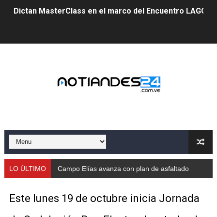
Dictan MasterClass en el marco del Encuentro LAGO Ve
Campo Elías avanza con plan de asfaltado
Encuentro estadal fortalece la coordinación de polític
Gobernador Arnaldo Sánchez apadrina a más de 993 nu
Venezuela instala su primer detector de astropartícula
Consolidan planificación técnica en el Complejo Educat
Mérida fortalece su reserva deportiva de cara a comp
Gobernación de Mérida instalará mesa de trabajo con 
LO ÚLTIMO
Campo Elías avanza con plan de asfaltado
Niños merideños potencian su talento en plan vacaciona
Este lunes 19 de octubre inicia Jornada
Fundecem ofrece taller de bordado en punto de cruz