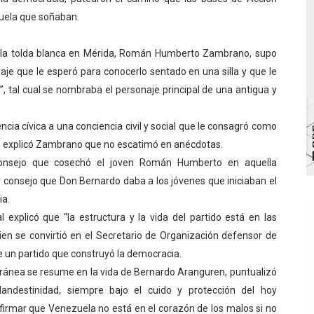
zuela que soñaban.
bra la Semana Mundial de la Lactancia Materna
Ríe 2026" brinda recreación y cultura a niños del municipio
e la tolda blanca en Mérida, Román Humberto Zambrano, supo
e que le esperó para conocerlo sentado en una silla y que le
 diversos clubes deportivos de Zea en una enriquecedora jo
, tal cual se nombraba el personaje principal de una antigua y
gobierno en Mérida con plan de actualización y atención ter
cia cívica a una conciencia civil y social que le consagró como
cios del OAN para la instalación del detector Cherenkov d
”, explicó Zambrano que no escatimó en anécdotas.
r consejo que cosechó el joven Román Humberto en aquella
r consejo que Don Bernardo daba a los jóvenes que iniciaban el
ia.
l explicó que “la estructura y la vida del partido está en las
ien se convirtió en el Secretario de Organización defensor de
 un partido que construyó la democracia.
ránea se resume en la vida de Bernardo Aranguren, puntualizó
clandestinidad, siempre bajo el cuido y protección del hoy
firmar que Venezuela no está en el corazón de los malos si no