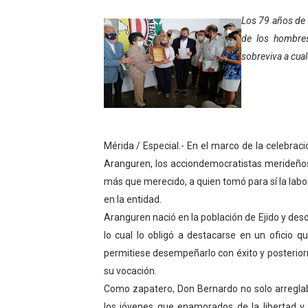
Gobierno bolivariano avanz
Los 79 años de 
de los hombres
Niños merideños aprenden
sobreviva a cual
Hospital universitario mues
Instituto Nacional de Nutri
Gobernación de Mérida fort
Mérida / Especial.- En el marco de la celebraci
Aranguren, los acciondemocratistas merideño
Corposalud inició talleres 
más que merecido, a quien tomó para sí la labo
en la entidad.
Fortalecen formación acad
Aranguren nació en la población de Ejido y de
Fortaleciendo la economía
lo cual lo obligó a destacarse en un oficio q
permitiese desempeñarlo con éxito y posteriorme
Campo Elías consolida plan
su vocación.
Como zapatero, Don Bernardo no solo arreglaba
Fundecem inició con éxito e
los jóvenes que enamorados de la libertad y