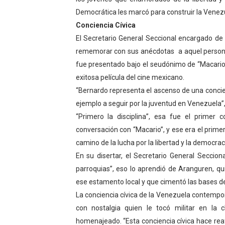
Democrática les marcó para construir la Vene
El Lactario del Iahula cele
Conciencia Cívica
Plan Vacacional "Venezuela 
El Secretario General Seccional encargado d
rememorar con sus anécdotas a aquel personaj
Iniciación al yoga reúne a
fue presentado bajo el seudónimo de “Macario”
exitosa película del cine mexicano.
Mincomunas impulsa el auto
“Bernardo representa el ascenso de una concien
Expertos inspeccionan espa
ejemplo a seguir por la juventud en Venezuela
“Primero la disciplina”, esa fue el prime
conversación con “Macario”, y ese era el prime
camino de la lucha por la libertad y la democrac
En su disertar, el Secretario General Secciona
parroquias”, eso lo aprendió de Aranguren, qu
ese estamento local y que cimentó las bases de
La conciencia cívica de la Venezuela contempo
con nostalgia quien le tocó militar en la 
homenajeado. “Esta conciencia cívica hace rea