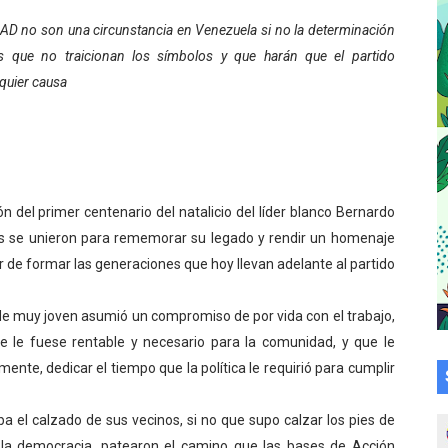
a en la transformación del hospital Sor Juana Inés
AD no son una circunstancia en Venezuela si no la determinación
 que no traicionan los símbolos y que harán que el partido
 sobre gaita de tambora con Fundecem
quier causa
tra sus avances en visita del Consejo Legislativo
ción celebra Semana Internacional de la Lactancia Materna
alece el desarrollo productivo en Rangel
ón del primer centenario del natalicio del líder blanco Bernardo
s se unieron para rememorar su legado y rendir un homenaje
para aspirantes al curso de Emergencia Prehospitalaria
r de formar las generaciones que hoy llevan adelante al partido
émica de médicos en proceso de ruralidad
sde muy joven asumió un compromiso de por vida con el trabajo,
 comunal en El Vigía con microcréditos a emprendedores y
ue le fuese rentable y necesario para la comunidad, y que le
nte, dedicar el tiempo que la política le requirió para cumplir
 de bacheo en el sector La Montañita
 el calzado de sus vecinos, si no que supo calzar los pies de
l taller vacacional de origami
 la democracia, patearon el camino que las bases de Acción