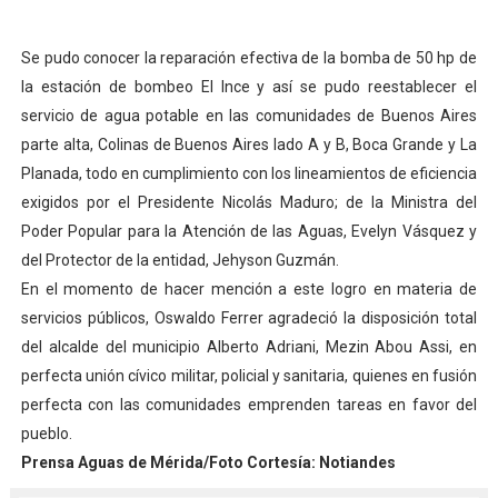
Expertos inspeccionan espacios del OAN para la instal
Se pudo conocer la reparación efectiva de la bomba de 50 hp de
Dictan MasterClass en el marco del Encuentro LAGO Ve
la estación de bombeo El Ince y así se pudo reestablecer el
servicio de agua potable en las comunidades de Buenos Aires
Campo Elías avanza con plan de asfaltado
parte alta, Colinas de Buenos Aires lado A y B, Boca Grande y La
Planada, todo en cumplimiento con los lineamientos de eficiencia
Encuentro estadal fortalece la coordinación de polític
exigidos por el Presidente Nicolás Maduro; de la Ministra del
Poder Popular para la Atención de las Aguas, Evelyn Vásquez y
Gobernador Arnaldo Sánchez apadrina a más de 993 nu
del Protector de la entidad, Jehyson Guzmán.
En el momento de hacer mención a este logro en materia de
servicios públicos, Oswaldo Ferrer agradeció la disposición total
del alcalde del municipio Alberto Adriani, Mezin Abou Assi, en
perfecta unión cívico militar, policial y sanitaria, quienes en fusión
perfecta con las comunidades emprenden tareas en favor del
pueblo.
Prensa Aguas de Mérida/Foto Cortesía: Notiandes