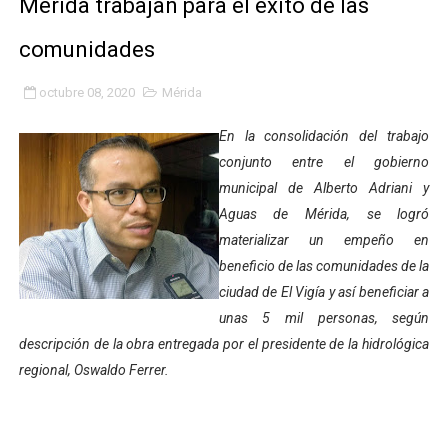
Mérida trabajan para el éxito de las
Gobernación de Mérida fortalece el desarrollo product
comunidades
Corposalud inició talleres para aspirantes al curso de
octubre 08, 2020
Mérida
Fortalecen formación académica de médicos en proces
En la consolidación del trabajo
conjunto entre el gobierno
Fortaleciendo la economía comunal en El Vigía con mi
municipal de Alberto Adriani y
Campo Elías consolida plan de bacheo en el sector La 
Aguas de Mérida, se logró
materializar un empeño en
Fundecem inició con éxito el taller vacacional de origa
beneficio de las comunidades de la
ciudad de El Vigía y así beneficiar a
El Lactario del Iahula celebra la Semana Mundial de la 
unas 5 mil personas, según
Plan Vacacional "Venezuela Ríe 2026" brinda recreación 
descripción de la obra entregada por el presidente de la hidrológica
regional, Oswaldo Ferrer.
Iniciación al yoga reúne a diversos clubes deportivos 
Mincomunas impulsa el autogobierno en Mérida con plan 