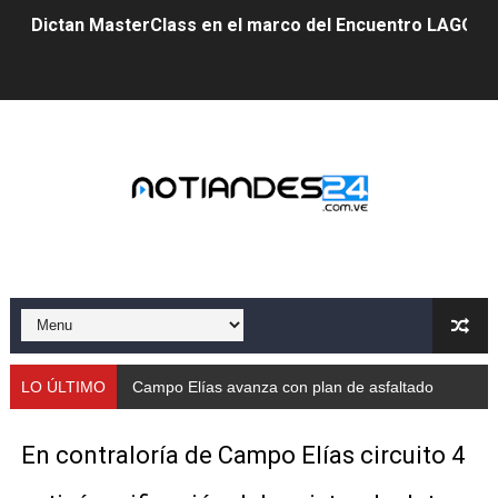
Dictan MasterClass en el marco del Encuentro LAGO Ve
Campo Elías avanza con plan de asfaltado
Encuentro estadal fortalece la coordinación de polític
Gobernador Arnaldo Sánchez apadrina a más de 993 nu
Venezuela instala su primer detector de astropartícula
Consolidan planificación técnica en el Complejo Educat
Mérida fortalece su reserva deportiva de cara a comp
Gobernación de Mérida instalará mesa de trabajo con 
LO ÚLTIMO
Campo Elías avanza con plan de asfaltado
Niños merideños potencian su talento en plan vacaciona
En contraloría de Campo Elías circuito 4
Fundecem ofrece taller de bordado en punto de cruz