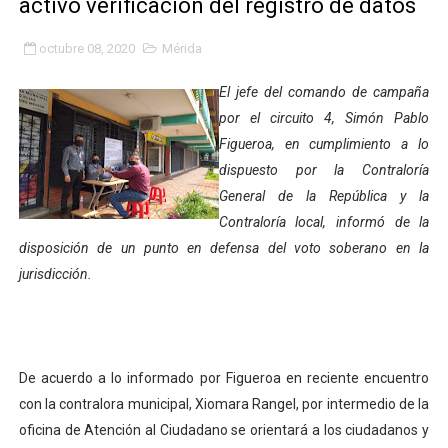
activó verificación del registro de datos
Gobierno bolivariano avanza en la transformación del h
octubre 08, 2020
Mérida
Niños merideños aprenden sobre gaita de tambora co
El jefe del comando de campaña
Hospital universitario muestra sus avances en visita de
por el circuito 4, Simón Pablo
Figueroa, en cumplimiento a lo
Instituto Nacional de Nutrición celebra Semana Interna
dispuesto por la Contraloría
General de la República y la
Gobernación de Mérida fortalece el desarrollo product
Contraloría local, informó de la
Corposalud inició talleres para aspirantes al curso de
disposición de un punto en defensa del voto soberano en la
jurisdicción.
Fortalecen formación académica de médicos en proces
Fortaleciendo la economía comunal en El Vigía con mi
De acuerdo a lo informado por Figueroa en reciente encuentro
Campo Elías consolida plan de bacheo en el sector La 
con la contralora municipal, Xiomara Rangel, por intermedio de la
Fundecem inició con éxito el taller vacacional de origa
oficina de Atención al Ciudadano se orientará a los ciudadanos y