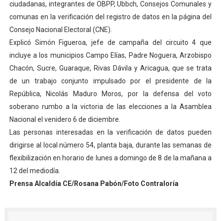
ciudadanas, integrantes de OBPP, Ubbch, Consejos Comunales y
El Lactario del Iahula celebra la Semana Mundial de la 
comunas en la verificación del registro de datos en la página del
Consejo Nacional Electoral (CNE).
Plan Vacacional "Venezuela Ríe 2026" brinda recreación 
Explicó Simón Figueroa, jefe de campaña del circuito 4 que
incluye a los municipios Campo Elías, Padre Noguera, Arzobispo
Iniciación al yoga reúne a diversos clubes deportivos 
Chacón, Sucre, Guaraque, Rivas Dávila y Aricagua, que se trata
Mincomunas impulsa el autogobierno en Mérida con plan 
de un trabajo conjunto impulsado por el presidente de la
República, Nicolás Maduro Moros, por la defensa del voto
Expertos inspeccionan espacios del OAN para la instal
soberano rumbo a la victoria de las elecciones a la Asamblea
Nacional el venidero 6 de diciembre.
Las personas interesadas en la verificación de datos pueden
dirigirse al local número 54, planta baja, durante las semanas de
flexibilización en horario de lunes a domingo de 8 de la mañana a
12 del mediodía.
Prensa Alcaldía CE/Rosana Pabón/Foto Contraloría