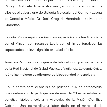
La ministra del Poder Popular para Ciencia y Tecnología
Venezuela Renace 2026 lleva sonrisas y prevención a 
(Mincyt), Gabriela Jiménez-Ramírez, informó que el primero de
ellos es el Laboratorio de Biología Molecular del Centro Nacional
Mérida impulsa el mapa de conocimientos con Encuen
de Genética Médica Dr. José Gregorio Hernández, activado en
Guarenas.
Complejo Educativo Talento Deportivo lanza Plan Agos
La dotación de equipos e insumos especializados fue financiada
Arnaldo Sánchez reinaugura Parque Recreacional Tilingo
por el Mincyt, con recursos Locti, con el fin de fortalecer las
Corposalud inició talleres para aspirantes al curso de
capacidades de investigación en salud pública.
Jiménez-Ramírez indicó que este laboratorio, que forma parte
de la Red Nacional de Salud Pública y Vigilancia Epidemiológica,
reúne las mejores condiciones de bioseguridad y tecnología.
“Es un centro para el análisis de pruebas PCR de coronavirus,
que contará con la participación de más de 20 especialistas en
genética, biología celular y virología, de la Misión Científica
Cubana. Una extraordinaria labor dada en el marco de la