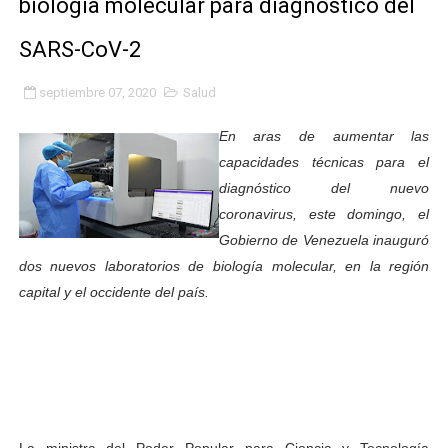
biología molecular para diagnóstico del
Inicia el Plan Cultura Vacacional 2026 en el estado Méri
SARS-CoV-2
Ibime inició tradicional plan vacacional Aventuras en V
septiembre 07, 2020
Salud
Merideños disfrutarán del Plan Agosto Escuelas Abier
En aras de aumentar las
Recreación y formación fortalecen la integración comu
capacidades técnicas para el
diagnóstico del nuevo
Club "Rápidos de Zea" brilló en el Primer Festival de 
coronavirus, este domingo, el
Gobierno de Venezuela inauguró
84 estudiantes celebraron su graduación en el Complejo
dos nuevos laboratorios de biología molecular, en la región
capital y el occidente del país.
Cmdnna lleva esperanza y atención a casas de abrigo 
Comunas de Obispo Ramos de Lora avanzan hacia el em
Arrancó Plan Vacacional Comunitario Venezuela Renac
Plan Vacacional Venezuela Renace 2026 arrancó con ale