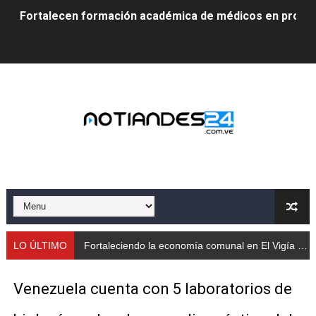
Fortalecen formación académica de médicos en proces
Fortaleciendo la economía comunal en El Vigía con mi
Campo Elías consolida plan de bacheo en el sector La 
Fundecem inició con éxito el taller vacacional de origa
El Lactario del Iahula celebra la Semana Mundial de la 
Plan Vacacional "Venezuela Ríe 2026" brinda recreación 
Iniciación al yoga reúne a diversos clubes deportivos 
Mincomunas impulsa el autogobierno en Mérida con plan 
LO ÚLTIMO
Fortaleciendo la economía comunal en El Vigía con microcréditos a emprendedores y productores
‎Unión cívico militar rindió honores a la Bandera Nacion
Venezuela cuenta con 5 laboratorios de
Gobernación de Mérida realizó jornada socialista en Ec