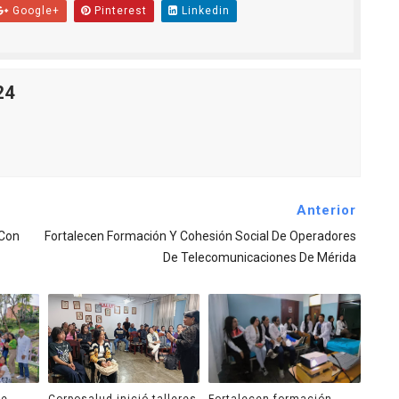
Google+
Pinterest
Linkedin
24
Anterior
 Con
Fortalecen Formación Y Cohesión Social De Operadores
De Telecomunicaciones De Mérida
de
Corposalud inició talleres
Fortalecen formación