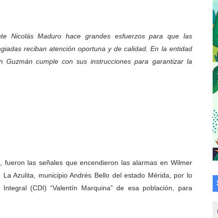
a en la transformación del hospital Sor Juana Inés
 sobre gaita de tambora con Fundecem
ente Nicolás Maduro hace grandes esfuerzos para que las
giadas reciban atención oportuna y de calidad. En la entidad
tra sus avances en visita del Consejo Legislativo
n Guzmán cumple con sus instrucciones para garantizar la
ción celebra Semana Internacional de la Lactancia Materna
alece el desarrollo productivo en Rangel
para aspirantes al curso de Emergencia Prehospitalaria
émica de médicos en proceso de ruralidad
ho, fueron las señales que encendieron las alarmas en Wilmer
 comunal en El Vigía con microcréditos a emprendedores y
a Azulita, municipio Andrés Bello del estado Mérida, por lo
 de bacheo en el sector La Montañita
 Integral (CDI) “Valentín Marquina” de esa población, para
l taller vacacional de origami