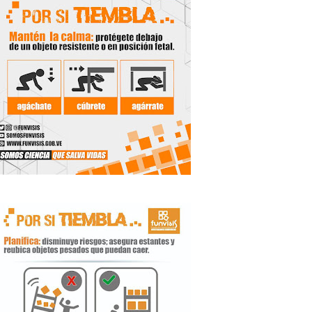
 Libertador
rnada vacacional
ritorial
e agua