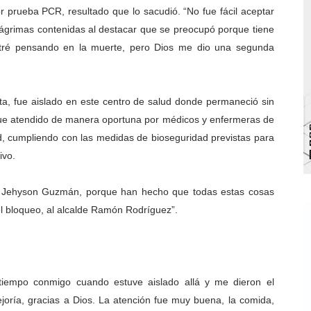
por prueba PCR, resultado que lo sacudió. “No fue fácil aceptar
bra la Semana Mundial de la Lactancia Materna
n lágrimas contenidas al destacar que se preocupó porque tiene
ntré pensando en la muerte, pero Dios me dio una segunda
Ríe 2026" brinda recreación y cultura a niños del municipio
 diversos clubes deportivos de Zea en una enriquecedora jo
ta, fue aislado en este centro de salud donde permaneció sin
gobierno en Mérida con plan de actualización y atención ter
lí fue atendido de manera oportuna por médicos y enfermeras de
d, cumpliendo con las medidas de bioseguridad previstas para
cios del OAN para la instalación del detector Cherenkov d
ivo.
 a Jehyson Guzmán, porque han hecho que todas estas cosas
l bloqueo, al alcalde Ramón Rodríguez”.
tiempo conmigo cuando estuve aislado allá y me dieron el
oría, gracias a Dios. La atención fue muy buena, la comida,