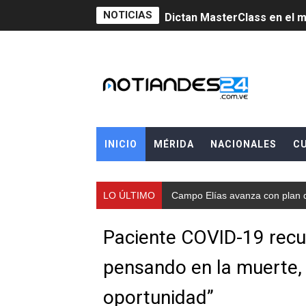
NOTICIAS
Dictan MasterClass en el 
Campo Elías avanza con pla
Encuentro estadal fortalece
Gobernador Arnaldo Sánche
Venezuela instala su prime
INICIO
MÉRIDA
NACIONALES
C
Consolidan planificación t
LO ÚLTIMO
Campo Elías avanza con plan d
Mérida fortalece su reserv
Gobernación de Mérida inst
Paciente COVID-19 recu
Niños merideños potencian 
pensando en la muerte,
Fundecem ofrece taller de
oportunidad”