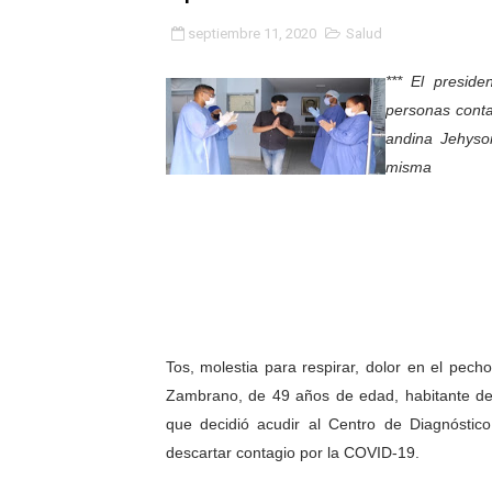
Gobierno bolivariano avanz
septiembre 11, 2020
Salud
Niños merideños aprenden
*** El presid
personas conta
Hospital universitario mues
andina Jehyso
misma
Instituto Nacional de Nutri
Gobernación de Mérida fort
Corposalud inició talleres 
Fortalecen formación acad
Tos, molestia para respirar, dolor en el pec
Fortaleciendo la economía
Zambrano, de 49 años de edad, habitante de L
Campo Elías consolida plan
que decidió acudir al Centro de Diagnóstico
descartar contagio por la COVID-19.
Fundecem inició con éxito e