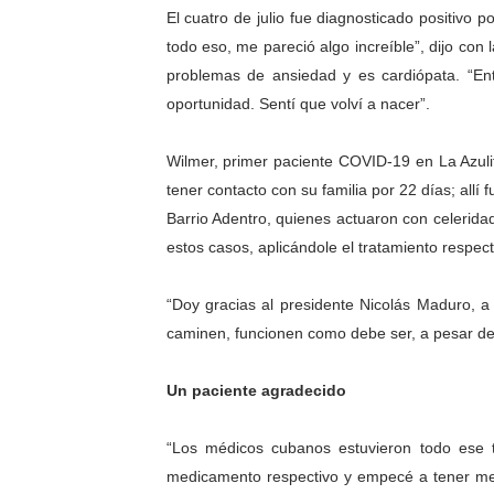
El cuatro de julio fue diagnosticado positivo 
El Lactario del Iahula cele
todo eso, me pareció algo increíble”, dijo co
problemas de ansiedad y es cardiópata. “E
Plan Vacacional "Venezuela 
oportunidad. Sentí que volví a nacer”.
Iniciación al yoga reúne a
Wilmer, primer paciente COVID-19 en La Azuli
Mincomunas impulsa el auto
tener contacto con su familia por 22 días; al
Barrio Adentro, quienes actuaron con celerida
Expertos inspeccionan espa
estos casos, aplicándole el tratamiento respect
“Doy gracias al presidente Nicolás Maduro,
caminen, funcionen como debe ser, a pesar de
Un paciente agradecido
“Los médicos cubanos estuvieron todo ese 
medicamento respectivo y empecé a tener mej