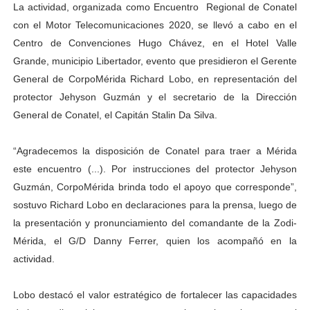
La actividad, organizada como Encuentro Regional de Conatel
Alcaldía del Municipio Libertador realizó una jornada s
con el Motor Telecomunicaciones 2020, se llevó a cabo en el
Centro de Convenciones Hugo Chávez, en el Hotel Valle
Fundacite Mérida dicta taller gratuito de electrónica b
Grande, municipio Libertador, evento que presidieron el Gerente
General de CorpoMérida Richard Lobo, en representación del
INN-Mérida celebró el Lacto grado para promover el ini
protector Jehyson Guzmán y el secretario de la Dirección
Impulsan plan estratégico de seguridad ciudadana 2027
General de Conatel, el Capitán Stalin Da Silva.
Jornada social benefició a 250 familias en Los Guarima
“Agradecemos la disposición de Conatel para traer a Mérida
este encuentro (...). Por instrucciones del protector Jehyson
Guzmán, CorpoMérida brinda todo el apoyo que corresponde”,
sostuvo Richard Lobo en declaraciones para la prensa, luego de
la presentación y pronunciamiento del comandante de la Zodi-
Mérida, el G/D Danny Ferrer, quien los acompañó en la
actividad.
Lobo destacó el valor estratégico de fortalecer las capacidades