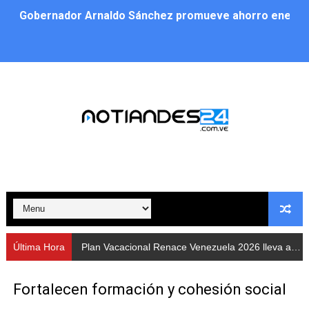
Gobernador Arnaldo Sánchez promueve ahorro energé
Plan Vacacional Renace Venezuela 2026 lleva activida
Plan de alumbrado público sustituye progresivamente m
Cuerpos de Seguridad activaron operativos nocturnos p
​Gobierno Bolivariano avanza en la instalación de nuev
Gobernación de Mérida despliega plan de atención integ
Alcaldía de Libertador impulsa el Plan Ofensiva Comuna
Cidata y el Observatorio Astronómico Nacional de Bras
Última Hora
Plan Vacacional Renace Venezuela 2026 lleva actividades recreativas a Los Guaimaros
Concejo Municipal de Zea celebra distinción de "Muni
Fortalecen formación y cohesión social
CIEPROL-ULA distingue al municipio Zea como "Munici