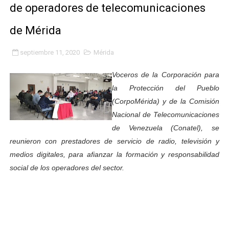
de operadores de telecomunicaciones
Plan Quirúrgico Regional llega a Pueblo Llano con la ac
de Mérida
Iaanem graduó a bebés de Mérida en jornada de lactan
septiembre 11, 2020
Mérida
Iahula pone en marcha protocolo de triaje psicosocial 
Voceros de la Corporación para
Arranca en Rivas Dávila el Plan de Renovación de Voce
la Protección del Pueblo
(CorpoMérida) y de la Comisión
Alcalde Nelson Álvarez llevó jornada recreativa a la pa
Nacional de Telecomunicaciones
CorpoMérida continúa con ciclos de formación
de Venezuela (Conatel), se
reunieron con prestadores de servicio de radio, televisión y
Fundacite culmina primera etapa de su Plan Vacacional
medios digitales, para afianzar la formación y responsabilidad
social de los operadores del sector.
Nevado Gas optimiza servicio residencial en la Urbani
Balance semestral impulsa inclusión y atención a pers
Plan Vacacional Comunitario “Ríe 2026” recorre las pa