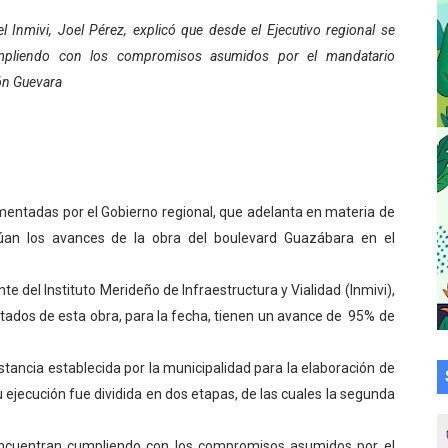
a en la transformación del hospital Sor Juana Inés
el Inmivi, Joel Pérez, explicó que desde el Ejecutivo regional se
mpliendo con los compromisos asumidos por el mandatario
 sobre gaita de tambora con Fundecem
n Guevara
tra sus avances en visita del Consejo Legislativo
ción celebra Semana Internacional de la Lactancia Materna
alece el desarrollo productivo en Rangel
ementadas por el Gobierno regional, que adelanta en materia de
inúan los avances de la obra del boulevard Guazábara en el
para aspirantes al curso de Emergencia Prehospitalaria
e del Instituto Merideño de Infraestructura y Vialidad (Inmivi),
émica de médicos en proceso de ruralidad
cutados de esta obra, para la fecha, tienen un avance de 95% de
 comunal en El Vigía con microcréditos a emprendedores y
tancia establecida por la municipalidad para la elaboración de
 de bacheo en el sector La Montañita
u ejecución fue dividida en dos etapas, de las cuales la segunda
l taller vacacional de origami
 encuentran cumpliendo con los compromisos asumidos por el