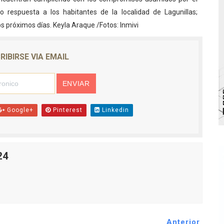
espuesta a los habitantes de la localidad de Lagunillas;
bra la Semana Mundial de la Lactancia Materna
s próximos días. Keyla Araque /Fotos: Inmivi
Ríe 2026" brinda recreación y cultura a niños del municipio
RIBIRSE VIA EMAIL
 diversos clubes deportivos de Zea en una enriquecedora jo
gobierno en Mérida con plan de actualización y atención ter
cios del OAN para la instalación del detector Cherenkov d
Google+
Pinterest
Linkedin
24
Anterior