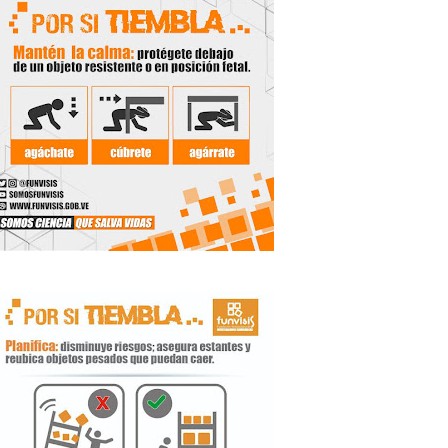
 Libertador
rnada vacacional
ritorial
e agua