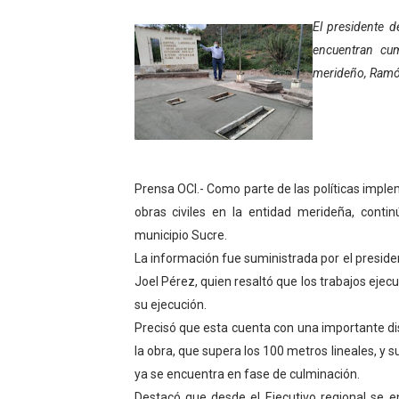
Gobierno bolivariano avanz
El presidente d
encuentran cu
Niños merideños aprenden
merideño, Ramó
Hospital universitario mues
Instituto Nacional de Nutri
Gobernación de Mérida fort
Prensa OCI.- Como parte de las políticas impl
obras civiles en la entidad merideña, cont
Corposalud inició talleres 
municipio Sucre.
La información fue suministrada por el president
Fortalecen formación acad
Joel Pérez, quien resaltó que los trabajos eje
Fortaleciendo la economía
su ejecución.
Precisó que esta cuenta con una importante dis
Campo Elías consolida plan
la obra, que supera los 100 metros lineales, y s
ya se encuentra en fase de culminación.
Fundecem inició con éxito e
Destacó que desde el Ejecutivo regional se