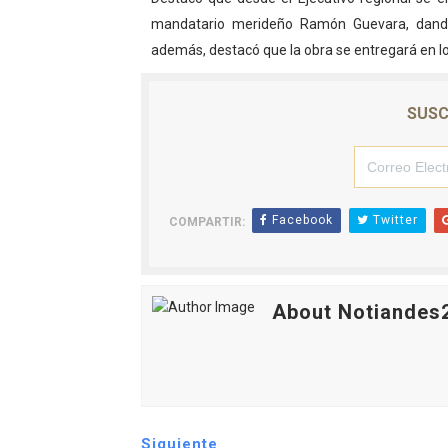
mandatario merideño Ramón Guevara, dando r
El Lactario del Iahula cele
además, destacó que la obra se entregará en lo
Plan Vacacional "Venezuela 
SUSC
Iniciación al yoga reúne a
Mincomunas impulsa el auto
Expertos inspeccionan espa
Facebook
Twitter
COMPARTIR:
About Notiandes
Siguiente