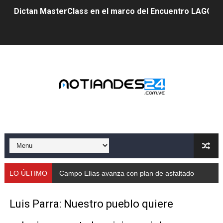
Dictan MasterClass en el marco del Encuentro LAGO Ve
Campo Elías avanza con plan de asfaltado
Encuentro estadal fortalece la coordinación de polític
Gobernador Arnaldo Sánchez apadrina a más de 993 nu
Venezuela instala su primer detector de astropartícula
Consolidan planificación técnica en el Complejo Educat
Mérida fortalece su reserva deportiva de cara a comp
Gobernación de Mérida instalará mesa de trabajo con 
LO ÚLTIMO
Campo Elías avanza con plan de asfaltado
Niños merideños potencian su talento en plan vacaciona
Luis Parra: Nuestro pueblo quiere
Fundecem ofrece taller de bordado en punto de cruz