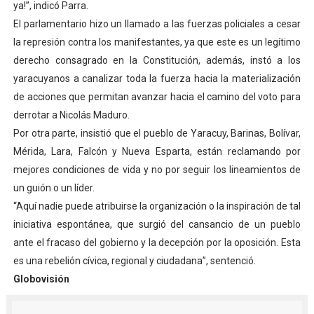
ya!”, indicó Parra.
El Lactario del Iahula celebra la Semana Mundial de la 
El parlamentario hizo un llamado a las fuerzas policiales a cesar
la represión contra los manifestantes, ya que este es un legítimo
Plan Vacacional "Venezuela Ríe 2026" brinda recreación 
derecho consagrado en la Constitución, además, instó a los
yaracuyanos a canalizar toda la fuerza hacia la materialización
Iniciación al yoga reúne a diversos clubes deportivos 
de acciones que permitan avanzar hacia el camino del voto para
Mincomunas impulsa el autogobierno en Mérida con plan 
derrotar a Nicolás Maduro.
Por otra parte, insistió que el pueblo de Yaracuy, Barinas, Bolívar,
Expertos inspeccionan espacios del OAN para la instal
Mérida, Lara, Falcón y Nueva Esparta, están reclamando por
mejores condiciones de vida y no por seguir los lineamientos de
un guión o un líder.
“Aquí nadie puede atribuirse la organización o la inspiración de tal
iniciativa espontánea, que surgió del cansancio de un pueblo
ante el fracaso del gobierno y la decepción por la oposición. Esta
es una rebelión cívica, regional y ciudadana”, sentenció.
Globovisión