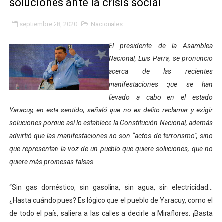
soluciones ante la crisis social
Gobierno bolivariano avanza en la transformación del h
septiembre 28, 2020
Nacionales
Niños merideños aprenden sobre gaita de tambora co
El presidente de la Asamblea
Hospital universitario muestra sus avances en visita de
Nacional, Luis Parra, se pronunció
acerca de las recientes
Instituto Nacional de Nutrición celebra Semana Interna
manifestaciones que se han
llevado a cabo en el estado
Gobernación de Mérida fortalece el desarrollo product
Yaracuy, en este sentido, señaló que no es delito reclamar y exigir
Corposalud inició talleres para aspirantes al curso de
soluciones porque así lo establece la Constitución Nacional, además
advirtió que las manifestaciones no son “actos de terrorismo", sino
Fortalecen formación académica de médicos en proces
que representan la voz de un pueblo que quiere soluciones, que no
quiere más promesas falsas.
Fortaleciendo la economía comunal en El Vigía con mi
“Sin gas doméstico, sin gasolina, sin agua, sin electricidad…
Campo Elías consolida plan de bacheo en el sector La 
¿Hasta cuándo pues? Es lógico que el pueblo de Yaracuy, como el
Fundecem inició con éxito el taller vacacional de origa
de todo el país, saliera a las calles a decirle a Miraflores: ¡Basta