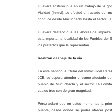
Guevara sostuvo que en un trabajo de la gobe
El Lactario del Iahula cele
Vialidad (Inmivi), se efectuó el traslado de 
Plan Vacacional "Venezuela 
conduce desde Mucuchachí hasta el sector La L
Iniciación al yoga reúne a
Guevara destacó que las labores de limpieza 
esta importante localidad de los Pueblos del 
Mincomunas impulsa el auto
los prefectos que le representan.
Expertos inspeccionan espa
Realizan despeje de la vía
En este sentido, el titular del Inmivi, Joel P
JCB, se espera atender el tramo afectado qu
pueblo de Mucuchachí y el sector La Lomita
cuales tres son de gran magnitud.
Pérez aclaró que en estos momentos la priorid
puente, desde donde se podrá ofrecer post