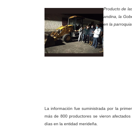
Gobierno bolivariano avanz
Producto de la
andina, la Gob
Niños merideños aprenden
en la parroqui
Hospital universitario mues
Instituto Nacional de Nutri
Gobernación de Mérida fort
Corposalud inició talleres 
Fortalecen formación acad
Fortaleciendo la economía
La información fue suministrada por la prim
Campo Elías consolida plan
más de 800 productores se vieron afectados p
días en la entidad merideña.
Fundecem inició con éxito e