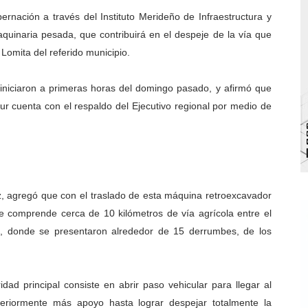
rnación a través del Instituto Merideño de Infraestructura y
bra la Semana Mundial de la Lactancia Materna
maquinaria pesada, que contribuirá en el despeje de la vía que
Ríe 2026" brinda recreación y cultura a niños del municipio
omita del referido municipio.
 diversos clubes deportivos de Zea en una enriquecedora jo
iniciaron a primeras horas del domingo pasado, y afirmó que
Sur cuenta con el respaldo del Ejecutivo regional por medio de
gobierno en Mérida con plan de actualización y atención ter
cios del OAN para la instalación del detector Cherenkov d
érez, agregó que con el traslado de esta máquina retroexcavador
e comprende cerca de 10 kilómetros de vía agrícola entre el
, donde se presentaron alrededor de 15 derrumbes, de los
ad principal consiste en abrir paso vehicular para llegar al
eriormente más apoyo hasta lograr despejar totalmente la