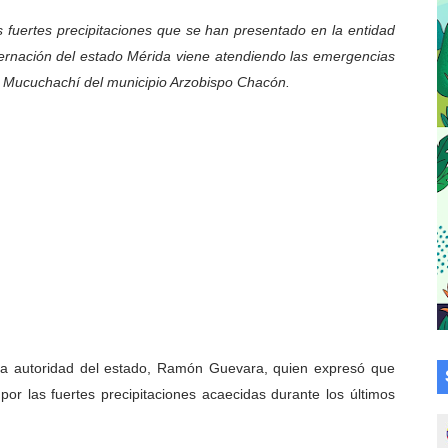
a en la transformación del hospital Sor Juana Inés
s fuertes precipitaciones que se han presentado en la entidad
ernación del estado Mérida viene atendiendo las emergencias
 sobre gaita de tambora con Fundecem
a Mucuchachí del municipio Arzobispo Chacón.
tra sus avances en visita del Consejo Legislativo
ción celebra Semana Internacional de la Lactancia Materna
alece el desarrollo productivo en Rangel
para aspirantes al curso de Emergencia Prehospitalaria
émica de médicos en proceso de ruralidad
 comunal en El Vigía con microcréditos a emprendedores y
era autoridad del estado, Ramón Guevara, quien expresó que
 de bacheo en el sector La Montañita
or las fuertes precipitaciones acaecidas durante los últimos
l taller vacacional de origami