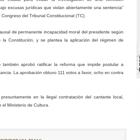
ajo excusas jurídicas que violan abiertamente una sentencia”
 de bacheo en el sector La Montañita
 Congreso del Tribunal Constitucional (TC).
l taller vacacional de origami
causal de permanente incapacidad moral del presidente según
bra la Semana Mundial de la Lactancia Materna
e la Constitución, y se plantea la aplicación del régimen de
Ríe 2026" brinda recreación y cultura a niños del municipio
enezuela Renace en el sector El Alcázar
 también aprobó ratificar la reforma que impide postular a
tancia. La aprobación obtuvo 111 votos a favor, ocho en contra
presuntamente en la ilegal contratación del cantante local,
el Ministerio de Cultura.