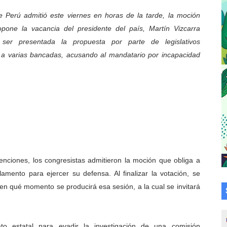
su talento en plan vacacional integral
 Perú admitió este viernes en horas de la tarde, la moción
pone la vacancia del presidente del país, Martín Vizcarra
 bordado en punto de cruz
 ser presentada la propuesta por parte de legislativos
 a varias bancadas, acusando al mandatario por incapacidad
a en la transformación del hospital Sor Juana Inés
 sobre gaita de tambora con Fundecem
tra sus avances en visita del Consejo Legislativo
ción celebra Semana Internacional de la Lactancia Materna
alece el desarrollo productivo en Rangel
enciones, los congresistas admitieron la moción que obliga a
para aspirantes al curso de Emergencia Prehospitalaria
amento para ejercer su defensa. Al finalizar la votación, se
 en qué momento se producirá esa sesión, a la cual se invitará
émica de médicos en proceso de ruralidad
 comunal en El Vigía con microcréditos a emprendedores y
ato estatal para evadir la investigación de una comisión