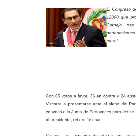
Niños merideños potencian 
El Congreso de
12090 que pro
Fundecem ofrece taller de
Cornejo, tras
pertenecientes
Gobierno bolivariano avanz
moral.
Niños merideños aprenden
Hospital universitario mues
Instituto Nacional de Nutri
Gobernación de Mérida fort
Con 65 votos a favor, 36 en contra y 24 abst
Corposalud inició talleres 
Vizcarra a presentarse ante el pleno del Parl
convocó a la Junta de Portavoces para definir
Fortalecen formación acad
al presidente, refiere Telesur.
Fortaleciendo la economía
Vizcarra, es acusado de utilizar «el apar