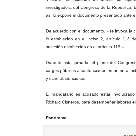
investigadora del Congreso de la República, b
Campo Elías consolida plan
así lo expone el documento presentado ante el
Fundecem inició con éxito e
De acuerdo con el documento, «se invoca la 
El Lactario del Iahula cele
lo establecido en el inciso 2, artículo 113 d
sucesión establecido en el artículo 115.»
Plan Vacacional "Venezuela 
Inicia el plan vacacional V
Durante esta jornada, el pleno del Congreso
cargos públicos a sentenciados en primera ins
y ocho abstenciones.
El mandatario es acusado estar involucrado 
Richard Cisneros, para desempeñar labores en 
Panorama