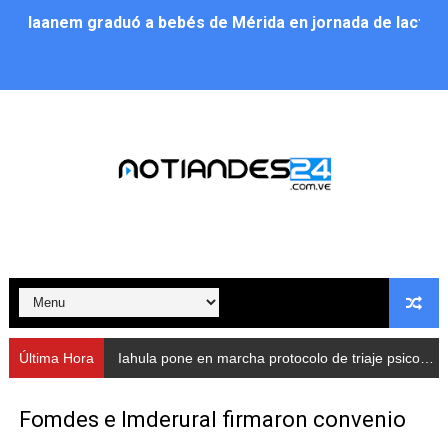
Iaanem graduó a bebés de Mérida en jornada de lactan
Iahula pone en marcha protocolo de triaje psicosocial 
Arranca en Rivas Dávila el Plan de Renovación de Voce
Alcalde Nelson Álvarez llevó jornada recreativa a la pa
CorpoMérida continúa con ciclos de formación
Fundacite culmina primera etapa de su Plan Vacacional
Nevado Gas optimiza servicio residencial en la Urbani
Balance semestral impulsa inclusión y atención a pers
Última Hora
Iahula pone en marcha protocolo de triaje psicosocial para atender a rescatistas
Plan Vacacional Comunitario “Ríe 2026” recorre las pa
Fomdes e Imderural firmaron convenio
Alcaldía del Municipio Libertador realizó una jornada s