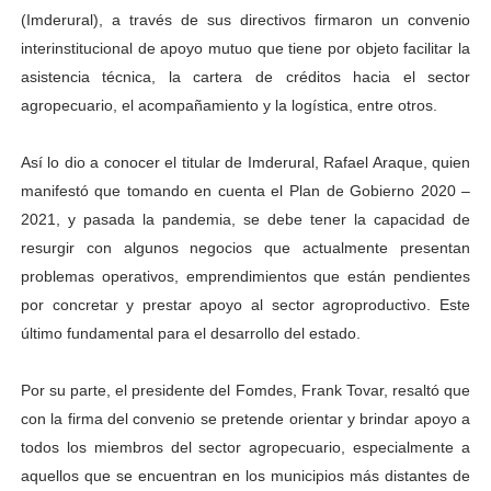
(Imderural), a través de sus directivos firmaron un convenio
Dictan MasterClass en el marco del Encuentro LAGO Ve
interinstitucional de apoyo mutuo que tiene por objeto facilitar la
Campo Elías avanza con plan de asfaltado
asistencia técnica, la cartera de créditos hacia el sector
agropecuario, el acompañamiento y la logística, entre otros.
Encuentro estadal fortalece la coordinación de polític
Así lo dio a conocer el titular de Imderural, Rafael Araque, quien
Gobernador Arnaldo Sánchez apadrina a más de 993 nu
manifestó que tomando en cuenta el Plan de Gobierno 2020 –
2021, y pasada la pandemia, se debe tener la capacidad de
Plan Quirúrgico Regional llega a Pueblo Llano con la ac
resurgir con algunos negocios que actualmente presentan
problemas operativos, emprendimientos que están pendientes
por concretar y prestar apoyo al sector agroproductivo. Este
último fundamental para el desarrollo del estado.
Por su parte, el presidente del Fomdes, Frank Tovar, resaltó que
con la firma del convenio se pretende orientar y brindar apoyo a
todos los miembros del sector agropecuario, especialmente a
aquellos que se encuentran en los municipios más distantes de