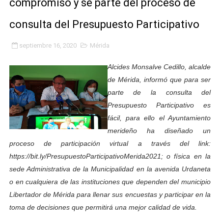
compromiso y se parte del proceso de
Inicia el Plan Cultura Vacacional 2026 en el estado Méri
consulta del Presupuesto Participativo
Ibime inició tradicional plan vacacional Aventuras en V
septiembre 16, 2020
Mérida
Merideños disfrutarán del Plan Agosto Escuelas Abier
Alcides Monsalve Cedillo, alcalde
Recreación y formación fortalecen la integración comu
de Mérida, informó que para ser
parte de la consulta del
Club "Rápidos de Zea" brilló en el Primer Festival de 
Presupuesto Participativo es
fácil, para ello el Ayuntamiento
84 estudiantes celebraron su graduación en el Complejo
merideño ha diseñado un
proceso de participación virtual a través del link:
Cmdnna lleva esperanza y atención a casas de abrigo 
https://bit.ly/PresupuestoParticipativoMerida2021; o física en la
Comunas de Obispo Ramos de Lora avanzan hacia el em
sede Administrativa de la Municipalidad en la avenida Urdaneta
o en cualquiera de las instituciones que dependen del municipio
Arrancó Plan Vacacional Comunitario Venezuela Renac
Libertador de Mérida para llenar sus encuestas y participar en la
toma de decisiones que permitirá una mejor calidad de vida.
Plan Vacacional Venezuela Renace 2026 arrancó con ale