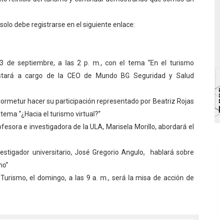
 de bacheo en el sector La Montañita
solo debe registrarse en el siguiente enlace:
l taller vacacional de origami
bra la Semana Mundial de la Lactancia Materna
 de septiembre, a las 2 p. m., con el tema “En el turismo
estará a cargo de la CEO de Mundo BG Seguridad y Salud
Ríe 2026" brinda recreación y cultura a niños del municipio
enezuela Renace en el sector El Alcázar
a Cormetur hacer su participación representado por Beatriz Rojas
tema “¿Hacia el turismo virtual?”
rofesora e investigadora de la ULA, Marisela Morillo, abordará el
nvestigador universitario, José Gregorio Angulo, hablará sobre
mo”
 Turismo, el domingo, a las 9 a. m., será la misa de acción de