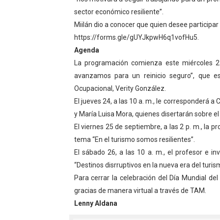
sector económico resiliente”.
Campo Elías consolida plan
Miilán dio a conocer que quien desee participar 
Fundecem inició con éxito e
https://forms.gle/gUYJkpwH6q1vofHu5.
Agenda
El Lactario del Iahula cele
La programación comienza este miércoles 23
avanzamos para un reinicio seguro”, que 
Plan Vacacional "Venezuela 
Ocupacional, Verity González.
Inicia el plan vacacional V
El jueves 24, a las 10 a. m., le corresponderá 
y María Luisa Mora, quienes disertarán sobre el 
El viernes 25 de septiembre, a las 2 p. m., la p
tema “En el turismo somos resilientes”.
El sábado 26, a las 10 a. m., el profesor e i
“Destinos disrruptivos en la nueva era del turis
Para cerrar la celebración del Día Mundial del
gracias de manera virtual a través de TAM.
Lenny Aldana