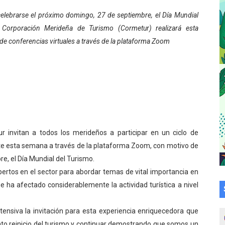
su talento en plan vacacional integral
elebrarse el próximo domingo, 27 de septiembre, el Día Mundial
a Corporación Merideña de Turismo (Cormetur) realizará esta
 bordado en punto de cruz
de conferencias virtuales a través de la plataforma Zoom
a en la transformación del hospital Sor Juana Inés
 sobre gaita de tambora con Fundecem
tra sus avances en visita del Consejo Legislativo
ción celebra Semana Internacional de la Lactancia Materna
 invitan a todos los merideños a participar en un ciclo de
nte esta semana a través de la plataforma Zoom, con motivo de
alece el desarrollo productivo en Rangel
e, el Día Mundial del Turismo.
para aspirantes al curso de Emergencia Prehospitalaria
xpertos en el sector para abordar temas de vital importancia en
e ha afectado considerablemente la actividad turística a nivel
émica de médicos en proceso de ruralidad
xtensiva la invitación para esta experiencia enriquecedora que
 comunal en El Vigía con microcréditos a emprendedores y
nto reinicio del turismo y continuar demostrando que somos un