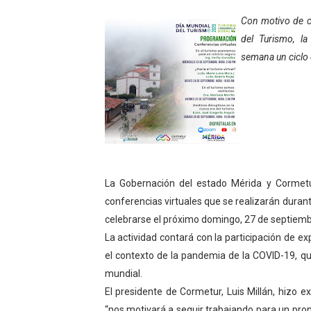
Niños merideños potencian 
Con motivo de c
del Turismo, l
Fundecem ofrece taller de
semana un ciclo 
Gobierno bolivariano avanz
Niños merideños aprenden
Hospital universitario mues
Instituto Nacional de Nutri
La Gobernación del estado Mérida y Cormetur
conferencias virtuales que se realizarán dura
Gobernación de Mérida fort
celebrarse el próximo domingo, 27 de septiembr
Corposalud inició talleres 
La actividad contará con la participación de e
el contexto de la pandemia de la COVID-19, qu
Fortalecen formación acad
mundial.
El presidente de Cormetur, Luis Millán, hizo e
Fortaleciendo la economía
“nos motivará a seguir trabajando para un pro