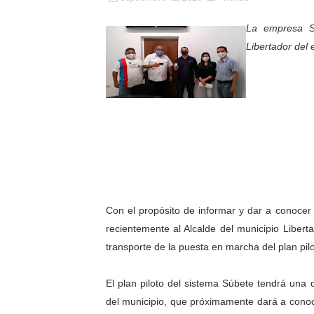
Fundacite Mérida dicta tall
La empresa S
Libertador del
INN-Mérida celebró el Lacto
Impulsan plan estratégico 
Mérida impulsa desarrollo 
Fomficc consolida alianzas
Niños de Estudiantes de M
Corposalud y Secretaría Soc
Con el propósito de informar y dar a conocer
recientemente al Alcalde del municipio Liberta
Inicia el plan vacacional V
transporte de la puesta en marcha del plan pil
Entregan planta eléctrica pa
El plan piloto del sistema Súbete tendrá una 
Expertos inspeccionan espa
del municipio, que próximamente dará a conoc