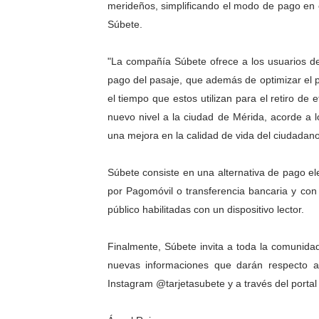
merideños, simplificando el modo de pago en e
Dictan MasterClass en el 
Súbete.
Campo Elías avanza con pla
"La compañía Súbete ofrece a los usuarios de
pago del pasaje, que además de optimizar el 
Encuentro estadal fortalece
el tiempo que estos utilizan para el retiro de 
Gobernador Arnaldo Sánche
nuevo nivel a la ciudad de Mérida, acorde a l
una mejora en la calidad de vida del ciudadan
Plan Quirúrgico Regional ll
Súbete consiste en una alternativa de pago ele
por Pagomóvil o transferencia bancaria y con 
público habilitadas con un dispositivo lector.
Finalmente, Súbete invita a toda la comunida
nuevas informaciones que darán respecto a 
Instagram @tarjetasubete y a través del porta