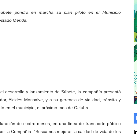
er gratuito de electrónica básica para jóvenes
úbete pondrá en marcha su plan piloto en el Municipio
 estado Mérida.
 grado para promover el inicio de una vida saludable
de seguridad ciudadana 2027-2029 en los 23 municipios
económico con taller de marcas y patentes
 e impulsa la economía comunal en Mérida
érida sembraron 110 árboles en su sede
ial fortalecen la atención en los municipios
 el desarrollo y lanzamiento de Súbete, la compañía presentó
dor, Alcides Monsalve, y a su gerencia de vialidad, tránsito y
enezuela Renace en el sector El Alcázar
oto en el municipio, el próximo mes de Octubre.
ra fortalecer la atención sanitaria en Ejido
duración de cuatro meses, en una línea de transporte público
cios del OAN para la instalación del detector Cherenkov d
er la Compañía. ”Buscamos mejorar la calidad de vida de los
I