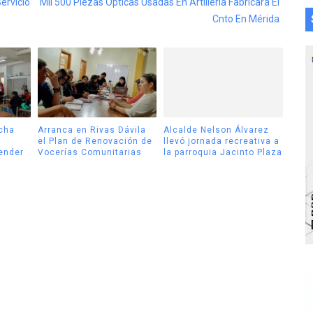
ervicio
Mil 500 Piezas Ópticas Usadas En Artillería Fabricará El
Cnto En Mérida
cha
Arranca en Rivas Dávila
Alcalde Nelson Álvarez
el Plan de Renovación de
llevó jornada recreativa a
tender
Vocerías Comunitarias
la parroquia Jacinto Plaza