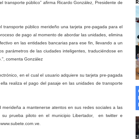
R
l transporte público” afirma Ricardo González, Presidente de
marco del Encuentro LAGO Venezuela, edición Mérida
n de asfaltado
l transporte público merideño una tarjeta pre-pagada para el
proceso de pago al momento de abordar las unidades, elimina
 la coordinación de políticas sociales en Mérida
efectivo en las entidades bancarias para ese fin, llevando a un
z apadrina a más de 993 nuevos bachilleres de Mérida
os parámetros de las ciudades inteligentes, traduciéndose en
o.", comenta González
ega a Pueblo Llano con la activación de dos quirófanos
ctrónico, en el cual el usuario adquiere su tarjeta pre-pagada
ella realiza el pago del pasaje en las unidades de transporte
d merideña a mantenerse atentos en sus redes sociales a las
su prueba piloto en el municipio Libertador, en twitter e
l www.subete.com.ve.