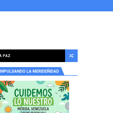
A PAZ
IMPULSANDO LA MERIDEÑIDAD
ores en la parroquia Osuna Rodríguez