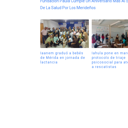
Fundación Paula Cumple Un Aniversario Más Al S
De La Salud Por Los Merideños
Iaanem graduó a bebés
Iahula pone en mar
de Mérida en jornada de
protocolo de triaje
lactancia
psicosocial para a
a rescatistas