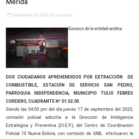
Mérida
Gobierno bolivariano avanza en la transformación del h
septiembre 18, 2020
Sucesos
Niños merideños aprenden sobre gaita de tambora co
Sucesos de la entidad andina
Hospital universitario muestra sus avances en visita de
Instituto Nacional de Nutrición celebra Semana Interna
Gobernación de Mérida fortalece el desarrollo product
Corposalud inició talleres para aspirantes al curso de
DOS CIUDADANOS APREHENDIDOS POR EXTRACCIÓN DE
COMBUSTIBLE, ESTACIÓN DE SERVICIO SAN PEDRO,
Fortalecen formación académica de médicos en proces
PARROQUIA INDEPENDENCIA, MUNICIPIO TULIO FEBRES
CORDERO, CUADRANTE Nº 01.02.05.
Fortaleciendo la economía comunal en El Vigía con mi
Siendo las 04:00 pm del día jueves 17 de septiembre del 2020,
comisión policial adscrita a la Dirección de Inteligencia
Campo Elías consolida plan de bacheo en el sector La 
Estratégica y Preventiva (D.I.E.P.), del Centro de Coordinación
Fundecem inició con éxito el taller vacacional de origa
Policial 10 Nueva Bolivia, con comisión de GNB, efectuaron la