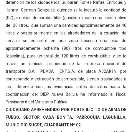
detención de los ciudadanos: Sulbaran Torres Rafael Enrrique, y
El Lactario del Iahula celebra la Semana Mundial de la 
Henrry German Gonzales, quienes se le incautó la cantidad de
(02) pimpinas de combustible (gasolina ), cada una constructivo
Plan Vacacional "Venezuela Ríe 2026" brinda recreación 
de 20 litros, que suman una cantidad aproximadamente de 40
litros y posterior mente en los alrededores de la estación de
Iniciación al yoga reúne a diversos clubes deportivos 
servicio se encontró en una zona boscosa una pipa de
Mincomunas impulsa el autogobierno en Mérida con plan 
aproximadamente ochenta (80) litros de combustible tipo
(gasolina), para un total de 120 litros de combustible y se le
Expertos inspeccionan espacios del OAN para la instal
retuvo un vehículo: propiedad de la empresa nacional de
transporte S.A PDVSA ENT.S.A, de placa A32AK1N, por
contrabando y extracción de combustible, siendo trasladados a
los detenido con las evidencias antes descritas hasta la
coordinación del DIEP Nueva Bolivia he informado al Fiscal
Provisorio 6 del Ministerio Público.
CIUDADANO APREHENDIDO POR PORTE ILÍCITO DE ARMA DE
FUEGO, SECTOR CASA BONITA, PARROQUIA LAGUNILLA,
MUNICIPIO SUCRE, CUADRANTE Nº 02.