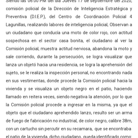
Siendo las 06:00 PM del día Jueves 17 de septiembre del 2020,
comisión policial de la Dirección de Inteligencia Estratégica y
Preventiva (D.I.E.P.), del Centro de Coordinación Policial 4
Lagunillas, realizando labores de inteligencia policial, Observan a
un ciudadano que conducía una moto de color rojo, con actitud
sospechosa en el sector casa bonita, el ciudadano al ver la
Comisión policial, muestra actitud nerviosa, abandona la moto y
sale corriendo, durante la persecución, se logra visualizar que
lanza un objetó hacia una residencia, se logra la aprehensión del
sujeto, se le realiza la inspección personal, no encontrando nada
en sus vestimentas, donde procede la Comisión policial hacia la
vivienda y se visualiza un objeto negro en el patio, haciendo
llamado en reitera veces, siendo negativa la atención, por lo que
la Comisión policial procede a ingresar en la misma, ya que el
objeto que el ciudadano aprehendido lanzo, resulto ser un arma
de fuego de fabricación no industrial, de color negro, calibre 38m,
con un cartucho sin percutir en su recamara, que se encontraba
el patio de la vivienda, dicho ciudadano, queda identificado como: