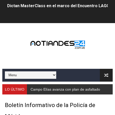
Dictan MasterClass en el marco del Encuentro LAGO Ve
Campo Elías avanza con plan de asfaltado
Encuentro estadal fortalece la coordinación de polític
Gobernador Arnaldo Sánchez apadrina a más de 993 nu
Venezuela instala su primer detector de astropartícula
Consolidan planificación técnica en el Complejo Educat
Mérida fortalece su reserva deportiva de cara a comp
Gobernación de Mérida instalará mesa de trabajo con 
LO ÚLTIMO
Campo Elías avanza con plan de asfaltado
Niños merideños potencian su talento en plan vacaciona
Boletín Informativo de la Policía de
Fundecem ofrece taller de bordado en punto de cruz