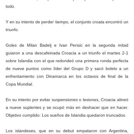
todo.
Dictan MasterClass en el marco del Encuentro LAGO Ve
Campo Elías avanza con plan de asfaltado
Y en su intento de perder tiempo, el conjunto croata encontró un
triunfo.
Encuentro estadal fortalece la coordinación de polític
Goles de Milan Badelj e Ivan Perisic en la segunda mitad
Gobernador Arnaldo Sánchez apadrina a más de 993 nu
guiaron a una descafeinada Croacia a un triunfo el martes 2-1
sobre Islandia con el que redondeó una primera ronda perfecta
Plan Quirúrgico Regional llega a Pueblo Llano con la ac
de nueve puntos como líder del Grupo D y sacó boleto a un
enfrentamiento con Dinamarca en los octavos de final de la
Copa Mundial.
En su intento por evitar suspensiones o lesiones, Croacia alineó
a nueve suplentes y se ocupó más en deshacer que en hacer.
Objetivo cumplido: Los sueños de Islandia quedaron truncados.
Los islandeses, que en su debut empataron con Argentina,