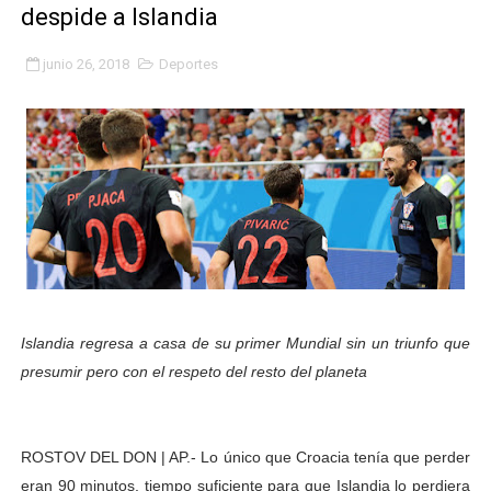
despide a Islandia
Fundacite Mérida dicta taller gratuito de electrónica b
junio 26, 2018
Deportes
INN-Mérida celebró el Lacto grado para promover el ini
Impulsan plan estratégico de seguridad ciudadana 2027
Mérida impulsa desarrollo económico con taller de ma
Fomficc consolida alianzas e impulsa la economía com
Niños de Estudiantes de Mérida sembraron 110 árboles
Corposalud y Secretaría Social fortalecen la atención e
Islandia regresa a casa de su primer Mundial sin un triunfo que
Inicia el plan vacacional Venezuela Renace en el sector
presumir pero con el respeto del resto del planeta
Entregan planta eléctrica para fortalecer la atención sa
ROSTOV DEL DON | AP.- Lo único que Croacia tenía que perder
Expertos inspeccionan espacios del OAN para la instal
eran 90 minutos, tiempo suficiente para que Islandia lo perdiera