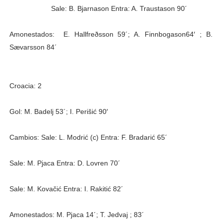
Sale: B. Bjarnason Entra: A. Traustason 90´
Amonestados: E. Hallfreðsson 59´; A. Finnbogason64′ ; B.
Sævarsson 84´
Croacia: 2
Gol: M. Badelj 53´; I. Perišić 90′
Cambios: Sale: L. Modrić (c) Entra: F. Bradarić 65´
Sale: M. Pjaca Entra: D. Lovren 70´
Sale: M. Kovačić Entra: I. Rakitić 82´
Amonestados: M. Pjaca 14´; T. Jedvaj ; 83´