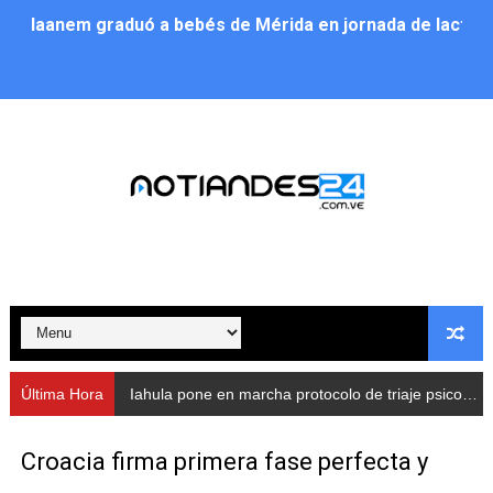
Iaanem graduó a bebés de Mérida en jornada de lactan
Iahula pone en marcha protocolo de triaje psicosocial 
Arranca en Rivas Dávila el Plan de Renovación de Voce
Alcalde Nelson Álvarez llevó jornada recreativa a la pa
CorpoMérida continúa con ciclos de formación
Fundacite culmina primera etapa de su Plan Vacacional
Nevado Gas optimiza servicio residencial en la Urbani
Balance semestral impulsa inclusión y atención a pers
Última Hora
Iahula pone en marcha protocolo de triaje psicosocial para atender a rescatistas
Plan Vacacional Comunitario “Ríe 2026” recorre las pa
Croacia firma primera fase perfecta y
Alcaldía del Municipio Libertador realizó una jornada s