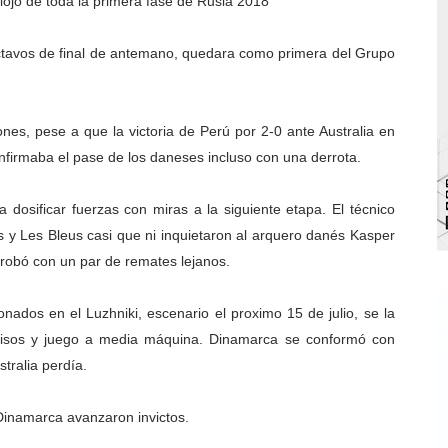
flojo de toda la primera fase de Rusia 2018
bra la Semana Mundial de la Lactancia Materna
s octavos de final de antemano, quedara como primera del Grupo
Ríe 2026" brinda recreación y cultura a niños del municipio
 diversos clubes deportivos de Zea en una enriquecedora jo
es, pese a que la victoria de Perú por 2-0 ante Australia en
nfirmaba el pase de los daneses incluso con una derrota.
gobierno en Mérida con plan de actualización y atención ter
cios del OAN para la instalación del detector Cherenkov d
dosificar fuerzas con miras a la siguiente etapa. El técnico
s y Les Bleus casi que ni inquietaron al arquero danés Kasper
probó con un par de remates lejanos.
onados en el Luzhniki, escenario el proximo 15 de julio, se la
cisos y juego a media máquina. Dinamarca se conformó con
tralia perdía.
y Dinamarca avanzaron invictos.