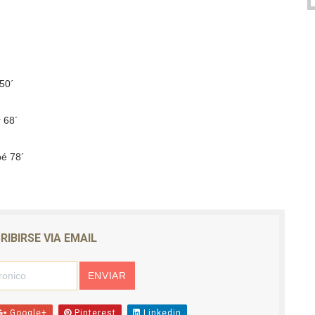
50´
68´
 78´
RIBIRSE VIA EMAIL
Google+
Pinterest
Linkedin