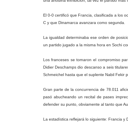
una anodina exhibición, tal vez el partido más 
El Lactario del Iahula cele
El 0-0 certificó que Francia, clasificada a lo
Plan Vacacional "Venezuela 
C y que Dinamarca avanzara como segunda.
Iniciación al yoga reúne a
La igualdad determinaba ese orden de posicion
un partido jugado a la misma hora en Sochi co
Mincomunas impulsa el auto
Expertos inspeccionan espa
Los franceses se tomaron el compromiso para 
Didier Deschamps dio descanso a seis titulare
Schmeichel hasta que el suplente Nabil Fekir 
Gran parte de la concurrencia de 78.011 afici
pasó abucheando un recital de pases impre
defender su punto, obviamente al tanto que Aus
La estadística reflejará lo siguiente: Francia 