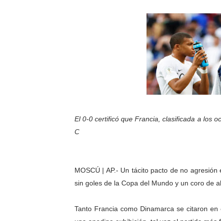
Gobierno bolivariano avanz
Niños merideños aprenden
Hospital universitario mues
Instituto Nacional de Nutri
Gobernación de Mérida fort
El 0-0 certificó que Francia, clasificada a lo
Corposalud inició talleres 
C
Fortalecen formación acad
Fortaleciendo la economía
MOSCÚ | AP.- Un tácito pacto de no agresión 
sin goles de la Copa del Mundo y un coro de a
Campo Elías consolida plan
Tanto Francia como Dinamarca se citaron en e
Fundecem inició con éxito e