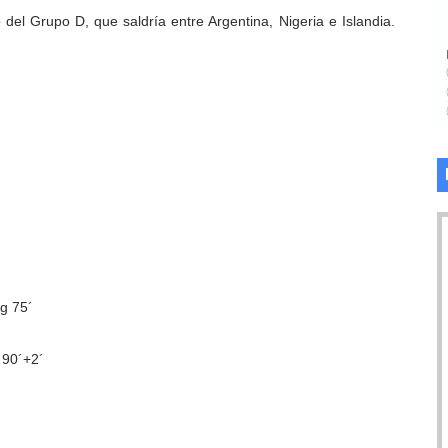
del Grupo D, que saldría entre Argentina, Nigeria e Islandia.
 75´
90´+2´